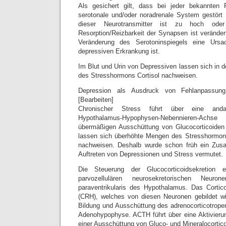
Als gesichert gilt, dass bei jeder bekannten
serotonale und/oder noradrenale System gestört i
dieser Neurotransmitter ist zu hoch ode
Resorption/Reizbarkeit der Synapsen ist verändert
Veränderung des Serotoninspiegels eine Urs
depressiven Erkrankung ist.
Im Blut und Urin von Depressiven lassen sich in 
des Stresshormons Cortisol nachweisen.
Depression als Ausdruck von Fehlanpassung
[Bearbeiten]
Chronischer Stress führt über eine anda
Hypothalamus-Hypophysen-Nebennieren-Achs
übermäßigen Ausschüttung von Glucocorticoiden 
lassen sich überhöhte Mengen des Stresshormons
nachweisen. Deshalb wurde schon früh ein Z
Auftreten von Depressionen und Stress vermutet.
Die Steuerung der Glucocorticoidsekretion e
parvozellulären neurosekretorischen Neu
paraventrikularis des Hypothalamus. Das Cortic
(CRH), welches von diesen Neuronen gebildet wir
Bildung und Ausschüttung des adrenocorticotrop
Adenohypophyse. ACTH führt über eine Aktivieru
einer Ausschüttung von Gluco- und Mineralocortic