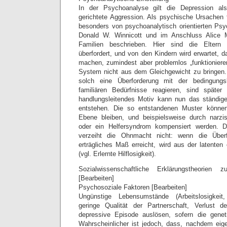
In der Psychoanalyse gilt die Depression al
gerichtete Aggression. Als psychische Ursachen 
besonders von psychoanalytisch orientierten Ps
Donald W. Winnicott und im Anschluss Alice Mi
Familien beschrieben. Hier sind die Eltern 
überfordert, und von den Kindern wird erwartet, da
machen, zumindest aber problemlos „funktionieren
System nicht aus dem Gleichgewicht zu bringen.
solch eine Überforderung mit der bedingung
familiären Bedürfnisse reagieren, sind später 
handlungsleitendes Motiv kann nun das ständige
entstehen. Die so entstandenen Muster können
Ebene bleiben, und beispielsweise durch narzi
oder ein Helfersyndrom kompensiert werden. D
verzeiht die Ohnmacht nicht: wenn die Über
erträgliches Maß erreicht, wird aus der latenten
(vgl. Erlernte Hilflosigkeit).
Sozialwissenschaftliche Erklärungstheorien z
[Bearbeiten]
Psychosoziale Faktoren [Bearbeiten]
Ungünstige Lebensumstände (Arbeitslosigkeit,
geringe Qualität der Partnerschaft, Verlust 
depressive Episode auslösen, sofern die geneti
Wahrscheinlicher ist jedoch, dass, nachdem eige