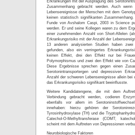
Erkrankungen mit der Ausprägung des Serotonint
Zusammenhang gebracht werden. Auch wenn d
Lebensereignisse der Menschen mit dem Genotyp
keinen statistisch signifikanten Zusammenhang.
Funde von Avshalom Caspi, 2003 in Science publiz
werden. Er und seine Kollegen waren zu dem Er
einer zunehmenden Anzahl von Short-Allelen (
Erkrankungsrisiko mit der Anzahl der Lebensereign
13 anderen analysierten Studien haben zwei 
gefunden, also ein verringertes Erkrankungsrisi
keinen Effekt, drei den Effekt nur bei Fra
Polymorphismus und zwei den Effekt wie von Cas
Diese Ergebnisse sprechen gegen einen Zus
Serotonintransportergen und depressiven Erkr
Anzahl der schweren Lebensereignisse allein be
das Erkrankungsrisiko signifikant beeinflusste.
Weitere Kandidatengene, die mit dem Auftre
Verbindung gebracht werden, codieren Enzy
ebenfalls vor allem im Serotoninstoffwechse
innehaben: hierzu gehören der Serotoninre
Tyrosinhydroxylase (TH) und die Tryptophanhydr
Catechol-O-Methyltransferase (COMT; katech
scheint mit dem Auftreten von Depressionen verbu
Neurobiologische Faktoren