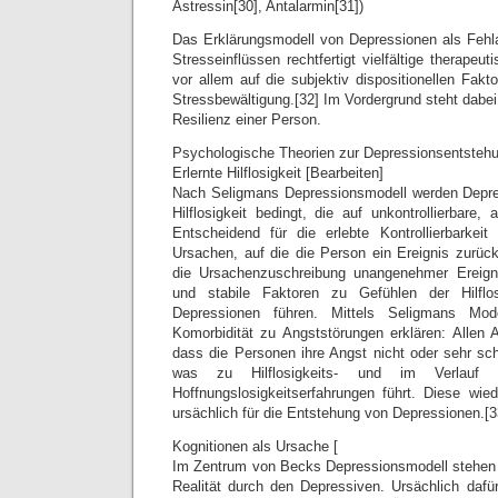
Astressin[30], Antalarmin[31])
Das Erklärungsmodell von Depressionen als Fehl
Stresseinflüssen rechtfertigt vielfältige therapeu
vor allem auf die subjektiv dispositionellen Fak
Stressbewältigung.[32] Im Vordergrund steht dabei
Resilienz einer Person.
Psychologische Theorien zur Depressionsentstehu
Erlernte Hilflosigkeit [Bearbeiten]
Nach Seligmans Depressionsmodell werden Depre
Hilflosigkeit bedingt, die auf unkontrollierbare, 
Entscheidend für die erlebte Kontrollierbarkei
Ursachen, auf die die Person ein Ereignis zurück
die Ursachenzuschreibung unangenehmer Ereignis
und stabile Faktoren zu Gefühlen der Hilflo
Depressionen führen. Mittels Seligmans Mod
Komorbidität zu Angststörungen erklären: Allen 
dass die Personen ihre Angst nicht oder sehr sch
was zu Hilflosigkeits- und im Verlauf
Hoffnungslosigkeitserfahrungen führt. Diese wie
ursächlich für die Entstehung von Depressionen.[3
Kognitionen als Ursache [
Im Zentrum von Becks Depressionsmodell stehen 
Realität durch den Depressiven. Ursächlich dafür