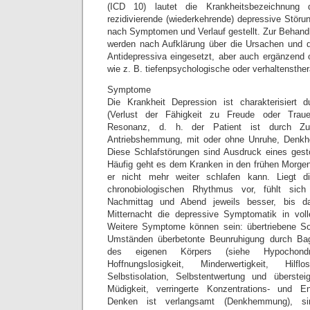
(ICD 10) lautet die Krankheitsbezeichnung 
rezidivierende (wiederkehrende) depressive Störun
nach Symptomen und Verlauf gestellt. Zur Behand
werden nach Aufklärung über die Ursachen und d
Antidepressiva eingesetzt, aber auch ergänzend o
wie z. B. tiefenpsychologische oder verhaltensthe
Symptome
Die Krankheit Depression ist charakterisiert
(Verlust der Fähigkeit zu Freude oder Trauer
Resonanz, d. h. der Patient ist durch Zusp
Antriebshemmung, mit oder ohne Unruhe, Denkh
Diese Schlafstörungen sind Ausdruck eines gest
Häufig geht es dem Kranken in den frühen Morge
er nicht mehr weiter schlafen kann. Liegt 
chronobiologischen Rhythmus vor, fühlt sic
Nachmittag und Abend jeweils besser, bis d
Mitternacht die depressive Symptomatik in voll
Weitere Symptome können sein: übertriebene So
Umständen überbetonte Beunruhigung durch Bag
des eigenen Körpers (siehe Hypochond
Hoffnungslosigkeit, Minderwertigkeit, Hilf
Selbstisolation, Selbstentwertung und überstei
Müdigkeit, verringerte Konzentrations- und En
Denken ist verlangsamt (Denkhemmung), sin