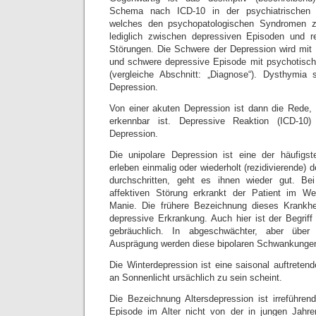
Schema nach ICD-10 in der psychiatrischen W
welches den psychopatologischen Syndromen zu
lediglich zwischen depressiven Episoden und re
Störungen. Die Schwere der Depression wird mit l
und schwere depressive Episode mit psychotis
(vergleiche Abschnitt: „Diagnose“). Dysthymia st
Depression.
Von einer akuten Depression ist dann die Rede, 
erkennbar ist. Depressive Reaktion (ICD-10) 
Depression.
Die unipolare Depression ist eine der häufigs
erleben einmalig oder wiederholt (rezidivierende) d
durchschritten, geht es ihnen wieder gut. Bei
affektiven Störung erkrankt der Patient im W
Manie. Die frühere Bezeichnung dieses Krankhei
depressive Erkrankung. Auch hier ist der Begriff
gebräuchlich. In abgeschwächter, aber über
Ausprägung werden diese bipolaren Schwankungen
Die Winterdepression ist eine saisonal auftreten
an Sonnenlicht ursächlich zu sein scheint.
Die Bezeichnung Altersdepression ist irreführen
Episode im Alter nicht von der in jungen Jahren