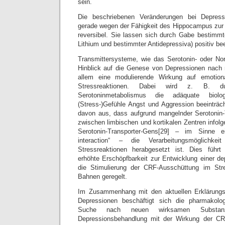
sein.
Die beschriebenen Veränderungen bei Depressi
gerade wegen der Fähigkeit des Hippocampus zur
reversibel. Sie lassen sich durch Gabe bestimm
Lithium und bestimmter Antidepressiva) positiv bee
Transmittersysteme, wie das Serotonin- oder No
Hinblick auf die Genese von Depressionen nach 
allem eine modulierende Wirkung auf emotiona
Stressreaktionen. Dabei wird z. B. du
Serotoninmetabolismus die adäquate biolo
(Stress-)Gefühle Angst und Aggression beeinträc
davon aus, dass aufgrund mangelnder Serotonin-
zwischen limbischen und kortikalen Zentren infolg
Serotonin-Transporter-Gens[29] – im Sinne ei
interaction“ – die Verarbeitungsmöglichkei
Stressreaktionen herabgesetzt ist. Dies führt
erhöhte Erschöpfbarkeit zur Entwicklung einer 
die Stimulierung der CRF-Ausschüttung im Str
Bahnen geregelt.
Im Zusammenhang mit den aktuellen Erklärung
Depressionen beschäftigt sich die pharmakolo
Suche nach neuen wirksamen Substa
Depressionsbehandlung mit der Wirkung der CR