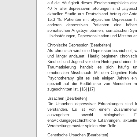
auf die Häufigkeit dieses Erscheinungsbildes ein
40 % aller depressiven Störungen sind „atypisc
aktuellen Studie aus Deutschland betrug der Ante
15,3 %. Patienten mit atypischen Depression h
anderen depressiven Patienten eine höhere
somatischen Angstsymptomen, somatischen Sy
Libidostörungen, Depersonalisation und Misstrauen
Chronische Depression [Bearbeiten]
Als chronisch wird eine Depression bezeichnet, w
und länger andauert. Häufig beginnen chronisch
Kindheit und Jugend vor dem Hintergrund einer Tr
Traumatisierung handelt es sich häufig u
emotionalen Missbrauch. Mit dem Cognitive Beha
Psychotherapy gibt es seit einigen Jahren ei
speziell auf die Bedürfnisse von Menschen mi
zugeschnitten ist. [16] [17]
Ursachen [Bearbeiten]
Die Ursachen depressiver Erkrankungen sind k
verstanden. Es ist von einem Zusammenwi
auszugehen: sowohl biologische 
entwicklungsgeschichtliche Erfahrungen, aktuell
Verarbeitungsmuster spielen eine Rolle.
Genetische Ursachen [Bearbeiten]