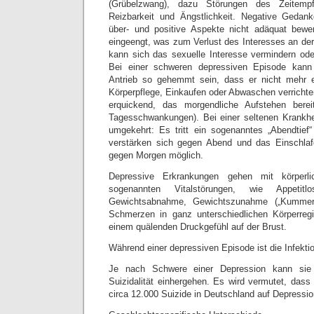
(Grübelzwang), dazu Störungen des Zeitempf
Reizbarkeit und Ängstlichkeit. Negative Geda
über- und positive Aspekte nicht adäquat bewer
eingeengt, was zum Verlust des Interesses an de
kann sich das sexuelle Interesse vermindern oder
Bei einer schweren depressiven Episode kann
Antrieb so gehemmt sein, dass er nicht mehr ei
Körperpflege, Einkaufen oder Abwaschen verrichten
erquickend, das morgendliche Aufstehen berei
Tagesschwankungen). Bei einer seltenen Krankhei
umgekehrt: Es tritt ein sogenanntes „Abendtief
verstärken sich gegen Abend und das Einschlafe
gegen Morgen möglich.
Depressive Erkrankungen gehen mit körperl
sogenannten Vitalstörungen, wie Appetitlos
Gewichtsabnahme, Gewichtszunahme („Kummers
Schmerzen in ganz unterschiedlichen Körperreg
einem quälenden Druckgefühl auf der Brust.
Während einer depressiven Episode ist die Infektio
Je nach Schwere einer Depression kann sie 
Suizidalität einhergehen. Es wird vermutet, dass d
circa 12.000 Suizide in Deutschland auf Depressio