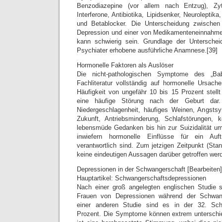
Benzodiazepine (vor allem nach Entzug), Zyto
Interferone, Antibiotika, Lipidsenker, Neuroleptik
und Betablocker. Die Unterscheidung zwischen 
Depression und einer von Medikamenteneinnahm
kann schwierig sein. Grundlage der Unterschei
Psychiater erhobene ausführliche Anamnese.[39]
Hormonelle Faktoren als Auslöser
Die nicht-pathologischen Symptome des „Ba
Fachliteratur vollständig auf hormonelle Ursache
Häufigkeit von ungefähr 10 bis 15 Prozent stellt
eine häufige Störung nach der Geburt da
Niedergeschlagenheit, häufiges Weinen, Angsts
Zukunft, Antriebsminderung, Schlafstörungen,
lebensmüde Gedanken bis hin zur Suizidalität umf
inwiefern hormonelle Einflüsse für ein Auf
verantwortlich sind. Zum jetzigen Zeitpunkt (St
keine eindeutigen Aussagen darüber getroffen wer
Depressionen in der Schwangerschaft [Bearbeiten]
Hauptartikel: Schwangerschaftsdepressionen
Nach einer groß angelegten englischen Studie s
Frauen von Depressionen während der Schwang
einer anderen Studie sind es in der 32. Sc
Prozent. Die Symptome können extrem unterschi