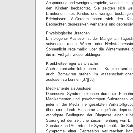
Anspannung und weniger verspielte, wechselseitig
den Kindern beobachtet. Sie zeigten sich wen
Emotionen ihres Kindes und weniger bestätig
Erlebnissen. Außerdem boten sich den Kin
Beobachten depressiven Verhaltens und depressiv
Physiologische Ursachen
Ein biogener Auslöser ist der Mangel an Tagesl
saisonalen (auch: Winter- oder Herbstdepressi
Sonnenlicht regelmäßig über die Wintermonate
die im Frühjahr wieder abklingen.
Krankheitserreger als Ursache
Auch chronische Infektionen mit Krankheitserreg
auch Bornaviren stehen im wissenschaftliche
auslösen zu können.[37][38]
Medikamente als Auslöser
Depressive Syndrome können durch die Einnah
Medikamenten und psychotropen Substanzen ve
jeder in der Medizin eingesetzten Wirkstoffgrupp
über eine durch Einnahme ausgelöste depress
wichtigste Bedingung der Diagnose einer subst
Störung ist der zeitliche Zusammenhang von E
Substanz und Auftreten der Symptomatik. Die Sub
Symptome einer Depression verursachen könn