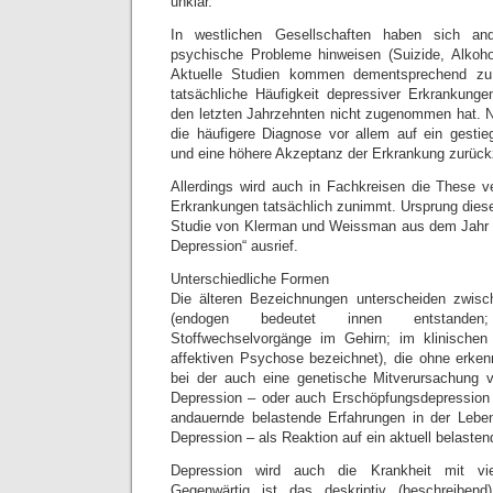
unklar.
In westlichen Gesellschaften haben sich and
psychische Probleme hinweisen (Suizide, Alkohol
Aktuelle Studien kommen dementsprechend zu
tatsächliche Häufigkeit depressiver Erkrankunge
den letzten Jahrzehnten nicht zugenommen hat. 
die häufigere Diagnose vor allem auf ein gesti
und eine höhere Akzeptanz der Erkrankung zurück
Allerdings wird auch in Fachkreisen die These ve
Erkrankungen tatsächlich zunimmt. Ursprung diese
Studie von Klerman und Weissman aus dem Jahr 19
Depression“ ausrief.
Unterschiedliche Formen
Die älteren Bezeichnungen unterscheiden zwis
(endogen bedeutet innen entstanden;
Stoffwechselvorgänge im Gehirn; im klinischen
affektiven Psychose bezeichnet), die ohne erkenn
bei der auch eine genetische Mitverursachung v
Depression – oder auch Erschöpfungsdepression 
andauernde belastende Erfahrungen in der Leben
Depression – als Reaktion auf ein aktuell belasten
Depression wird auch die Krankheit mit vie
Gegenwärtig ist das deskriptiv (beschreibend