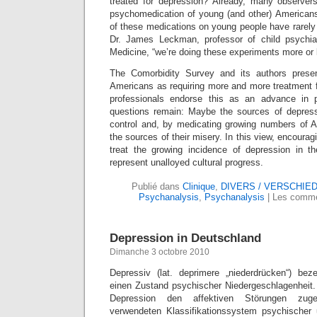
treated for depression? Already, many observer
psychomedication of young (and other) Americans
of these medications on young people have rarely
Dr. James Leckman, professor of child psychia
Medicine, “we’re doing these experiments more or l
The Comorbidity Survey and its authors present
Americans as requiring more and more treatment f
professionals endorse this as an advance in p
questions remain: Maybe the sources of depress
control and, by medicating growing numbers of 
the sources of their misery. In this view, encoura
treat the growing incidence of depression in t
represent unalloyed cultural progress.
Publié dans
Clinique
,
DIVERS / VERSCHIE
Psychanalysis
,
Psychanalysis
|
Les comme
Depression in Deutschland
Dimanche 3 octobre 2010
Depressiv (lat. deprimere „niederdrücken“) bez
einen Zustand psychischer Niedergeschlagenheit. 
Depression den affektiven Störungen zuge
verwendeten Klassifikationssystem psychischer