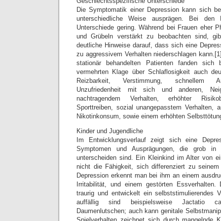
Geschlechtsspezifische Unterschiede
Die Symptomatik einer Depression kann sich b
unterschiedliche Weise ausprägen. Bei den
Unterschiede gering. Während bei Frauen eher P
und Grübeln verstärkt zu beobachten sind, gi
deutliche Hinweise darauf, dass sich eine Depres
zu aggressivem Verhalten niederschlagen kann.[1]
stationär behandelten Patienten fanden sich
vermehrten Klage über Schlaflosigkeit auch de
Reizbarkeit, Verstimmung, schnellem Auf
Unzufriedenheit mit sich und anderen, Ne
nachtragendem Verhalten, erhöhter Risikob
Sporttreiben, sozial unangepasstem Verhalten, 
Nikotinkonsum, sowie einem erhöhten Selbsttötung
Kinder und Jugendliche
Im Entwicklungsverlauf zeigt sich eine Depres
Symptomen und Ausprägungen, die grob in 
unterscheiden sind. Ein Kleinkind im Alter von e
nicht die Fähigkeit, sich differenziert zu seine
Depression erkennt man bei ihm an einem ausdru
Irritabilität, und einem gestörten Essverhalten
traurig und entwickelt ein selbststimulierendes 
auffällig sind beispielsweise Jactatio c
Daumenlutschen; auch kann genitale Selbstmanipu
Spielverhalten zeichnet sich durch mangelnde Kr