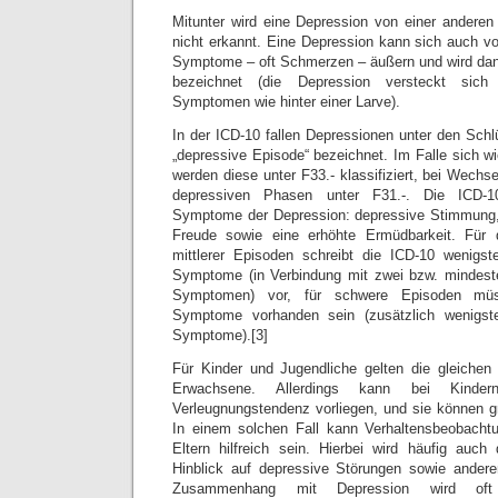
Mitunter wird eine Depression von einer andere
nicht erkannt. Eine Depression kann sich auch vo
Symptome – oft Schmerzen – äußern und wird dann 
bezeichnet (die Depression versteckt sich 
Symptomen wie hinter einer Larve).
In der ICD-10 fallen Depressionen unter den Schl
„depressive Episode“ bezeichnet. Im Falle sich w
werden diese unter F33.- klassifiziert, bei Wech
depressiven Phasen unter F31.-. Die ICD-1
Symptome der Depression: depressive Stimmung, 
Freude sowie eine erhöhte Ermüdbarkeit. Für 
mittlerer Episoden schreibt die ICD-10 wenigst
Symptome (in Verbindung mit zwei bzw. mindeste
Symptomen) vor, für schwere Episoden müss
Symptome vorhanden sein (zusätzlich wenigste
Symptome).[3]
Für Kinder und Jugendliche gelten die gleichen
Erwachsene. Allerdings kann bei Kinder
Verleugnungstendenz vorliegen, und sie können 
In einem solchen Fall kann Verhaltensbeobacht
Eltern hilfreich sein. Hierbei wird häufig auch 
Hinblick auf depressive Störungen sowie andere
Zusammenhang mit Depression wird of