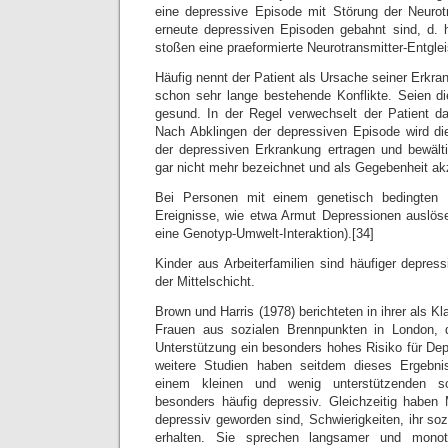
eine depressive Episode mit Störung der Neurotr
erneute depressiven Episoden gebahnt sind, d. 
stoßen eine praeformierte Neurotransmitter-Entgle
Häufig nennt der Patient als Ursache seiner Erkr
schon sehr lange bestehende Konflikte. Seien d
gesund. In der Regel verwechselt der Patient d
Nach Abklingen der depressiven Episode wird di
der depressiven Erkrankung ertragen und bewälti
gar nicht mehr bezeichnet und als Gegebenheit akz
Bei Personen mit einem genetisch bedingten 
Ereignisse, wie etwa Armut Depressionen auslösen
eine Genotyp-Umwelt-Interaktion).[34]
Kinder aus Arbeiterfamilien sind häufiger depres
der Mittelschicht.
Brown und Harris (1978) berichteten in ihrer als K
Frauen aus sozialen Brennpunkten in London, 
Unterstützung ein besonders hohes Risiko für Dep
weitere Studien haben seitdem dieses Ergebni
einem kleinen und wenig unterstützenden s
besonders häufig depressiv. Gleichzeitig haben
depressiv geworden sind, Schwierigkeiten, ihr so
erhalten. Sie sprechen langsamer und monot