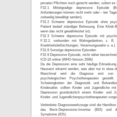
privaten Pflichten noch gerecht werden, sofern es 
F32.1 Mittelgradige depressive Episode (Be
Anforderungen können nicht mehr oder – bei Tag
zeitweilig bewältigt werden).
F32.2 Schwere depressive Episode ohne psy
Patient bedarf ständiger Betreuung. Eine Klinik-
wenn das nicht gewährleistet ist).
F32.3 Schwere depressive Episode mit psych
F.32.2, verbunden mit Wahngedanken, z. B. 
Krankheitsbefürchtungen, Verarmungswahn u. a.).
F32.8 Sonstige depressive Episoden
F32.9 Depressive Episode, nicht näher bezeichnet
ICD-10 online (WHO-Version 2006)
Da die Depression eine sehr häufige Erkrankung i
Hausarzt erkannt werden, was aber nur in etwa der 
Manchmal wird die Diagnose erst von e
psychologischen Psychotherapeuten gestell
Schwierigkeiten der Diagnostik und Behandl
Kindesalter, sollten Kinder und Jugendliche mi
Depression grundsätzlich einem Kinder- und Ju
Kinder- und Jugendlichenpsychotherapeuten vorges
Verbreitete Diagnosewerkzeuge sind die Hamilto
das Beck-Depressions-Inventar (BDI) und d
Symptome (IDS).