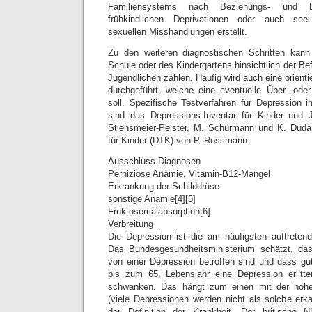
Familiensystems nach Beziehungs- und Bi
frühkindlichen Deprivationen oder auch seel
sexuellen Misshandlungen erstellt.
Zu den weiteren diagnostischen Schritten kan
Schule oder des Kindergartens hinsichtlich der Bef
Jugendlichen zählen. Häufig wird auch eine orienti
durchgeführt, welche eine eventuelle Über- ode
soll. Spezifische Testverfahren für Depression 
sind das Depressions-Inventar für Kinder und 
Stiensmeier-Pelster, M. Schürmann und K. Duda
für Kinder (DTK) von P. Rossmann.
Ausschluss-Diagnosen
Perniziöse Anämie, Vitamin-B12-Mangel
Erkrankung der Schilddrüse
sonstige Anämie[4][5]
Fruktosemalabsorption[6]
Verbreitung
Die Depression ist die am häufigsten auftreten
Das Bundesgesundheitsministerium schätzt, das
von einer Depression betroffen sind und dass g
bis zum 65. Lebensjahr eine Depression erlitt
schwanken. Das hängt zum einen mit der hoh
(viele Depressionen werden nicht als solche er
der Definition der Krankheit. Der britische 