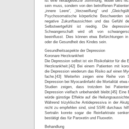
ist eine herabgesetzte Stimmung, wobei dies ni
sein muss, sondern von den betroffenen Patienten
„innere Leere“, „Verzweiflung“ und „Gleichgült
Psychosomatische körperliche Beschwerden si
negative Zukunftaussichten und das Gefühl de
Selbstwertgefühl ist niedrig. Die depress
Schwangerschaft wird oft von schwangersch
beeinflusst. Dies können etwa Befürchtungen in
oder die Gesundheit des Kindes sein.
Gesundheitsaspekte der Depression
Koronare Herzkrankheit
Die Depression selbst ist ein Risikofaktor für die
Herzkrankheit.[42] Bei einem Patienten mit koro
die Depression wiederum das Risiko auf einen Myo
fache.[43] Weiterhin zeigen eine Reihe von 
Depression bei Myocardinfarkt die Mortalität etwa 
Studien zeigen, dass trotzdem bei Patiente
Depression vielfach unbehandelt bleibt.[45] Eine
würde günstige Effekte auf die Heilungsaussichte
Während trizyklische Antidepressiva in der Aku
nicht zu empfehlen sind, sind SSRI durchaus hilf
Sertralin konnte sogar die Reinfarktrate senke
bestätigt das für Paroxetin und Fluoxetin.
Behandlung