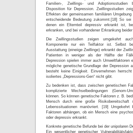
Familien-, Zwillings- und Adoptionsstudien
Disposition für Depression. Zwillingsstudien ze
Effekten der gemeinsamen familiären Umgebung 
entscheidende Bedeutung zukommt.[18] So sei d
denen ein Elternteil depressiv erkrankt ist, 
erkranken, und bei vorhandener Erkrankung beider 
Die Zwillingsstudien zeigen umgekehrt auc
Komponente nur ein Teilfaktor ist. Selbst be
Ausstattung (eineiige Zwillinge) erkrankt der Zwil
Patienten in weniger als der Hälfte der Fäl
Depression spielen immer auch Umweltfaktoren ei
mögliche genetische Grundlage der Depression a
besteht keine Einigkeit. Einvernehmen herrscht
isoliertes „Depressions-Gen“ nicht gibt.
Zu bedenken ist, dass zwischen genetischen Fa
komplizierte Wechselbedingungen (Genom-Umw
können. So können genetische Faktoren z. B. bed
Mensch durch eine große Risikobereitschaft s
Lebenssituationen manövriert. [19] Umgekehrt
Faktoren abhängen, ob ein Mensch eine psychoso
oder depressiv erkrankt.
Konkrete genetische Befunde bei der unipolaren D
Ein wesentlicher genetischer Vulnerabilitätsfakt