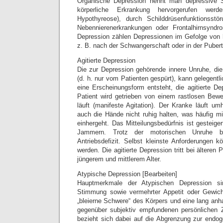
Organische Depression nennt man depressive 
körperliche Erkrankung hervorgerufen we
Hypothyreose), durch Schilddrüsenfunktionsst
Nebennierenerkrankungen oder Frontalhirnsyndr
Depression zählen Depressionen im Gefolge von 
z. B. nach der Schwangerschaft oder in der Pubert
Agitierte Depression
Die zur Depression gehörende innere Unruhe, die 
(d. h. nur vom Patienten gespürt), kann gelegentli
eine Erscheinungsform entsteht, die agitierte De
Patient wird getrieben von einem rastlosen Bew
läuft (manifeste Agitation). Der Kranke läuft umhe
auch die Hände nicht ruhig halten, was häufig m
einhergeht. Das Mitteilungsbedürfnis ist gesteige
Jammern. Trotz der motorischen Unruhe be
Antriebsdefizit. Selbst kleinste Anforderungen k
werden. Die agitierte Depression tritt bei älteren P
jüngerem und mittlerem Alter.
Atypische Depression [Bearbeiten]
Hauptmerkmale der Atypischen Depression sin
Stimmung sowie vermehrter Appetit oder Gewic
„bleierne Schwere“ des Körpers und eine lang anh
gegenüber subjektiv empfundenen persönlichen 
bezieht sich dabei auf die Abgrenzung zur endo