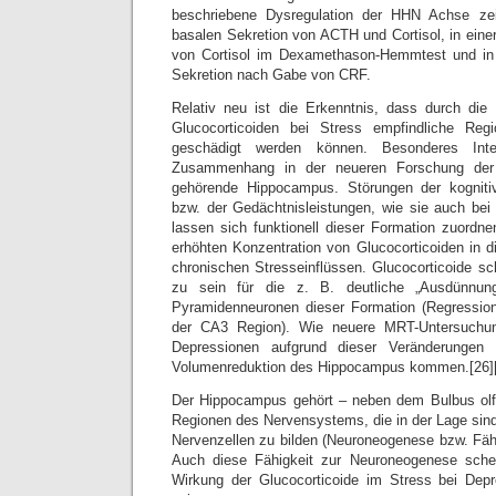
beschriebene Dysregulation der HHN Achse zei
basalen Sekretion von ACTH und Cortisol, in eine
von Cortisol im Dexamethason-Hemmtest und in
Sekretion nach Gabe von CRF.
Relativ neu ist die Erkenntnis, dass durch die
Glucocorticoiden bei Stress empfindliche Reg
geschädigt werden können. Besonderes Inte
Zusammenhang in der neueren Forschung der
gehörende Hippocampus. Störungen der kogniti
bzw. der Gedächtnisleistungen, wie sie auch be
lassen sich funktionell dieser Formation zuordnen
erhöhten Konzentration von Glucocorticoiden in d
chronischen Stresseinflüssen. Glucocorticoide sc
zu sein für die z. B. deutliche „Ausdünnun
Pyramidenneuronen dieser Formation (Regression
der CA3 Region). Wie neuere MRT-Untersuchu
Depressionen aufgrund dieser Veränderungen z
Volumenreduktion des Hippocampus kommen.[26]
Der Hippocampus gehört – neben dem Bulbus olfa
Regionen des Nervensystems, die in der Lage sind
Nervenzellen zu bilden (Neuroneogenese bzw. Fähig
Auch diese Fähigkeit zur Neuroneogenese sche
Wirkung der Glucocorticoide im Stress bei Depr