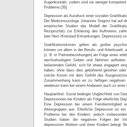
Augenkontakt, zudem sind sie weniger kompetent 
Probleme.[35]
Depression als Ausdruck einer sozialen Gratifikati
Der Medizinsoziologe Johannes Siegrist hat auf d
empirischer Studien das Modell der Gratifikatio
Reziprozität) zur Erklärung des Auftretens zahl
(wie Herz-/Kreislauf-Erkrankungen, Depression) v
Gratifikationskrisen gelten als großer psychos
können vor allem in der Berufs- und Arbeitswelt, a
(z. B. in Partnerbeziehungen) als Folge eines erl
wechselseitigem Geben und Nehmen auftreten
belastenden Gefühl, sich für etwas engagiert ein
haben, ohne dass dies gebührend gesehen oder 
solche Krisen mit dem Gefühl des Ausgenutzts
Zusammenhang kann es zu heftigen negativen
wiederum kann bei einem Andauern auch zu einer 
Hauptartikel: Sozial bedingte Ungleichheit von G
Depressionen bei Kindern als Folge elterlicher De
Eine Depression bei einem Familienmitglied wi
Altersgruppen aus. Elterliche Depression ist ein 
Probleme bei den Kindern, jedoch insbesonder
Studien haben die negativen Folgen der Int
depressiven Müttern und ihren Kindern belegt. 