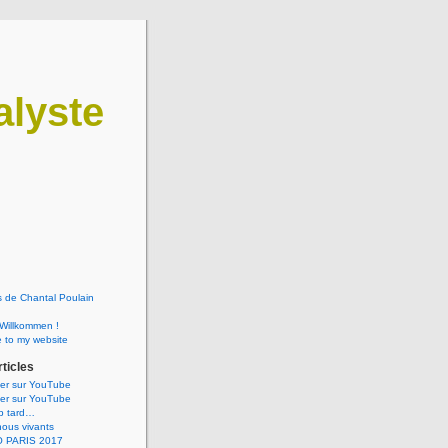
lyste
 de Chantal Poulain
 Willkommen !
 to my website
rticles
ner sur YouTube
ner sur YouTube
op tard…
ous vivants
 PARIS 2017