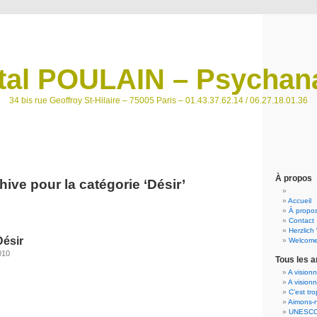
tal POULAIN – Psychana
34 bis rue Geoffroy St-Hilaire – 75005 Paris – 01.43.37.62.14 / 06.27.18.01.36
À propos
hive pour la catégorie ‘Désir’
Accueil
À propos
Contact
Herzlich
Désir
Welcome
010
Tous les a
A vision
A vision
C’est tr
Aimons-n
UNESCO