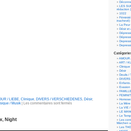
Déconn
LES SUI
rédaction )
1022
Féminité
inachevé)
La Peur 
Désir et
Dépress
Dépressi
Depress
Depressi
Catégorie
AMOUR /
ART / K
Clinique
Désir
Deuils /
DIVERS
Enfants 
Evasion 
FAMILLE
FEMINI
UR / LIEBE
,
Clinique
,
DIVERS / VERSCHIEDENES
,
Désir
,
Homosex
sique / Musik
|
Les commentaires sont fermés
La Mère 
La VIE 
LE MAN
Le Temps
x, Night
Les cont
Märchen u
Les TH