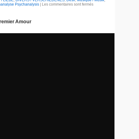
/ LIEBE
,
DIVERS / VERSCHIEDENES
,
Désir
,
Musique / Musik
,
analyse Psychanalysis
|
Les commentaires sont fermés
Premier Amour