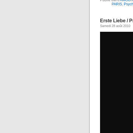
Publié dans
AMOUR 
PARIS
,
Psych
Erste Liebe / 
Samedi 28 août 2010