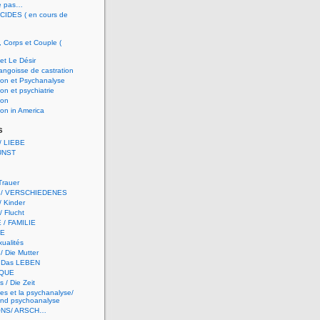
e pas…
CIDES ( en cours de
, Corps et Couple (
et Le Désir
 angoisse de castration
ion et Psychanalyse
on et psychiatrie
ion
on in America
s
 LIEBE
UNST
 Trauer
 / VERSCHIEDENES
/ Kinder
/ Flucht
 / FAMILIE
TE
ualités
/ Die Mutter
/ Das LEBEN
QUE
 / Die Zeit
es et la psychanalyse/
nd psychoanalyse
ONS/ ARSCH…