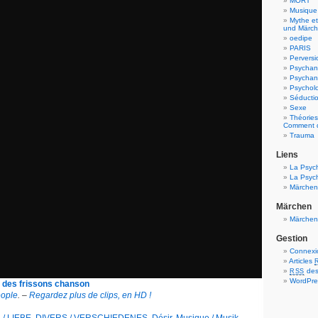
MORT
Musique 
Mythe e
und Märc
oedipe
PARIS
Perversi
Psychan
Psychana
Psychol
Séductio
Sexe
Théories
Comment d
Trauma
Liens
La Psyc
La Psyc
Märchen
Märchen
Märchen
Gestion
Connexi
Articles
des
RSS
WordPre
i des frissons chanson
ople
. –
Regardez plus de clips, en HD !