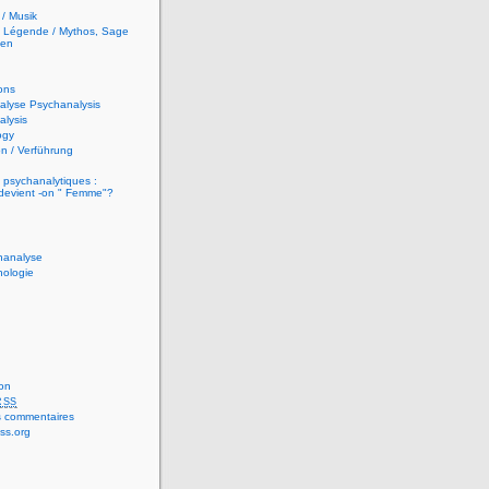
/ Musik
t Légende / Mythos, Sage
hen
ons
alyse Psychanalysis
lysis
ogy
n / Verführung
 psychanalytiques :
evient -on " Femme"?
hanalyse
hologie
on
RSS
 commentaires
ss.org