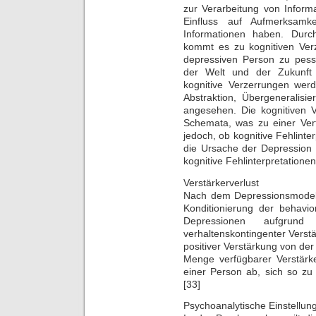
zur Verarbeitung von Inform
Einfluss auf Aufmerksamk
Informationen haben. Durc
kommt es zu kognitiven Verz
depressiven Person zu pessi
der Welt und der Zukunft f
kognitive Verzerrungen werde
Abstraktion, Übergeneralisi
angesehen. Die kognitiven V
Schemata, was zu einer Verf
jedoch, ob kognitive Fehlinte
die Ursache der Depression 
kognitive Fehlinterpretationen
Verstärkerverlust
Nach dem Depressionsmodell
Konditionierung der behavio
Depressionen aufgru
verhaltenskontingenter Vers
positiver Verstärkung von der
Menge verfügbarer Verstärk
einer Person ab, sich so zu 
[33]
Psychoanalytische Einstellun