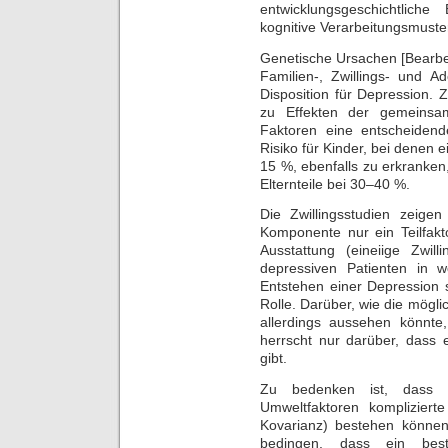
entwicklungsgeschichtliche
kognitive Verarbeitungsmuster
Genetische Ursachen [Bearbe
Familien-, Zwillings- und A
Disposition für Depression. Z
zu Effekten der gemeinsa
Faktoren eine entscheiden
Risiko für Kinder, bei denen ei
15 %, ebenfalls zu erkranke
Elternteile bei 30–40 %.
Die Zwillingsstudien zeige
Komponente nur ein Teilfakto
Ausstattung (eineiige Zwill
depressiven Patienten in w
Entstehen einer Depression 
Rolle. Darüber, wie die mögl
allerdings aussehen könnte,
herrscht nur darüber, dass e
gibt.
Zu bedenken ist, dass 
Umweltfaktoren komplizier
Kovarianz) bestehen können
bedingen, dass ein bes