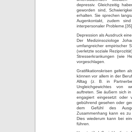
depressiv. Gleichzeitig hab
geworden sind, Schwierigkei
erhalten. Sie sprechen lang
Augenkontakt, zudem sin
interpersonaler Probleme.[35
Depression als Ausdruck einer
Der Medizinsoziologe Joha
umfangreicher empirischer St
(verletzte soziale Reziprozitä
Stresserkrankungen (wie Her
vorgeschlagen.
Gratifikationskrisen gelten a
können vor allem in der Beruf
Alltag (z. B. in Partnerb
Ungleichgewichtes von 
auftreten. Sie äußern sich i
engagiert eingesetzt oder
gebührend gesehen oder gewü
dem Gefühl des Ausgen
Zusammenhang kann es zu h
Dies wiederum kann bei ei
führen.