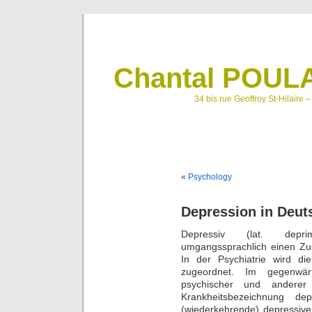
Chantal POULA
34 bis rue Geoffroy St-Hilaire 
«
Psychology
Depression in Deut
Depressiv (lat. deprim
umgangssprachlich einen Zus
In der Psychiatrie wird di
zugeordnet. Im gegenwärti
psychischer und anderer
Krankheitsbezeichnung dep
(wiederkehrende) depressive