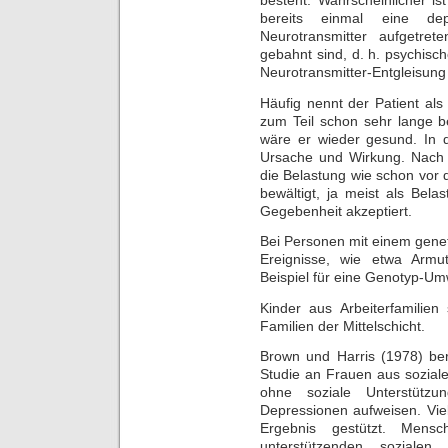
besteht. Wahrscheinlicher i
bereits einmal eine de
Neurotransmitter aufgetre
gebahnt sind, d. h. psychisc
Neurotransmitter-Entgleisung
Häufig nennt der Patient al
zum Teil schon sehr lange b
wäre er wieder gesund. In d
Ursache und Wirkung. Nach 
die Belastung wie schon vor
bewältigt, ja meist als Bel
Gegebenheit akzeptiert.
Bei Personen mit einem gene
Ereignisse, wie etwa Armu
Beispiel für eine Genotyp-Umw
Kinder aus Arbeiterfamilien
Familien der Mittelschicht.
Brown und Harris (1978) beri
Studie an Frauen aus sozial
ohne soziale Unterstütz
Depressionen aufweisen. Vie
Ergebnis gestützt. Men
unterstützenden soziale