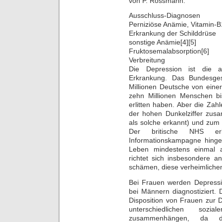
von P. Rossmann.
Ausschluss-Diagnosen
Perniziöse Anämie, Vitamin-
Erkrankung der Schilddrüse
sonstige Anämie[4][5]
Fruktosemalabsorption[6]
Verbreitung
Die Depression ist die a
Erkrankung. Das Bundesgesu
Millionen Deutsche von eine
zehn Millionen Menschen b
erlitten haben. Aber die Za
der hohen Dunkelziffer zus
als solche erkannt) und zum 
Der britische NHS er
Informationskampagne hinge
Leben mindestens einmal 
richtet sich insbesondere a
schämen, diese verheimlichen 
Bei Frauen werden Depressio
bei Männern diagnostiziert. 
Disposition von Frauen zur 
unterschiedlichen soz
zusammenhängen, da d