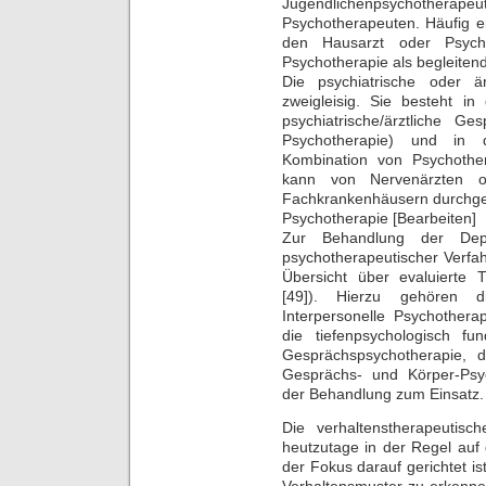
Jugendlichenpsychoth
Psychotherapeuten. Häufig e
den Hausarzt oder Psych
Psychotherapie als begleiten
Die psychiatrische oder ä
zweigleisig. Sie besteht i
psychiatrische/ärztliche Ge
Psychotherapie) und in 
Kombination von Psychothe
kann von Nervenärzten od
Fachkrankenhäusern durchge
Psychotherapie [Bearbeiten]
Zur Behandlung der Dep
psychotherapeutischer Verfa
Übersicht über evaluierte 
[49]). Hierzu gehören di
Interpersonelle Psychothera
die tiefenpsychologisch fu
Gesprächspsychotherapie, d
Gesprächs- und Körper-Psy
der Behandlung zum Einsatz.
Die verhaltenstherapeutis
heutzutage in der Regel auf 
der Fokus darauf gerichtet i
Verhaltensmuster zu erkennen