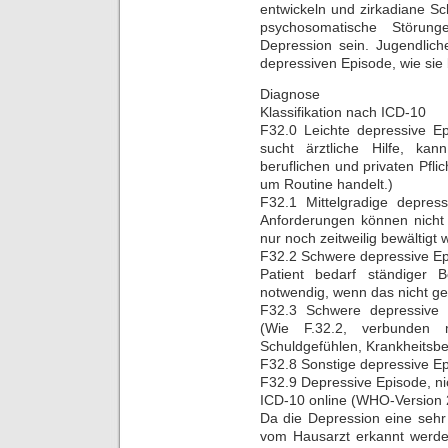
entwickeln und zirkadiane S
psychosomatische Störun
Depression sein. Jugendlich
depressiven Episode, wie sie
Diagnose
Klassifikation nach ICD-10
F32.0 Leichte depressive Ep
sucht ärztliche Hilfe, ka
beruflichen und privaten Pfli
um Routine handelt.)
F32.1 Mittelgradige depress
Anforderungen können nich
nur noch zeitweilig bewältigt 
F32.2 Schwere depressive E
Patient bedarf ständiger B
notwendig, wenn das nicht gew
F32.3 Schwere depressive 
(Wie F.32.2, verbunden
Schuldgefühlen, Krankheitsb
F32.8 Sonstige depressive E
F32.9 Depressive Episode, ni
ICD-10 online (WHO-Version
Da die Depression eine sehr h
vom Hausarzt erkannt werden