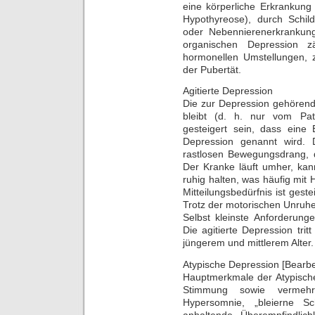
eine körperliche Erkrankung
Hypothyreose), durch Schil
oder Nebennierenerkrankung
organischen Depression 
hormonellen Umstellungen, 
der Pubertät.
Agitierte Depression
Die zur Depression gehörend
bleibt (d. h. nur vom Pat
gesteigert sein, dass eine 
Depression genannt wird. 
rastlosen Bewegungsdrang, de
Der Kranke läuft umher, kann
ruhig halten, was häufig mit
Mitteilungsbedürfnis ist ges
Trotz der motorischen Unruhe 
Selbst kleinste Anforderung
Die agitierte Depression tritt
jüngerem und mittlerem Alter.
Atypische Depression [Bearbe
Hauptmerkmale der Atypische
Stimmung sowie vermehr
Hypersomnie, „bleierne 
anhaltende Überempfindlic