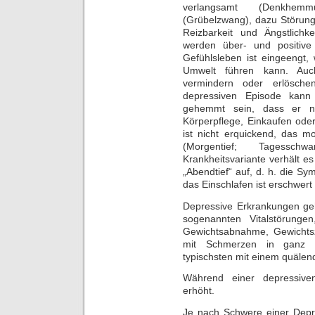
verlangsamt (Denkhemm
(Grübelzwang), dazu Störung
Reizbarkeit und Ängstlich
werden über- und positive
Gefühlsleben ist eingeengt,
Umwelt führen kann. Auc
vermindern oder erlöschen
depressiven Episode kann
gehemmt sein, dass er nic
Körperpflege, Einkaufen ode
ist nicht erquickend, das m
(Morgentief; Tagessch
Krankheitsvariante verhält es
„Abendtief“ auf, d. h. die 
das Einschlafen ist erschwer
Depressive Erkrankungen ge
sogenannten Vitalstörungen,
Gewichtsabnahme, Gewichts
mit Schmerzen in ganz un
typischsten mit einem quälen
Während einer depressiven 
erhöht.
Je nach Schwere einer Depre