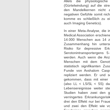
Allels die physiologisch
(Gürtelwindung) auf die str
den Mandelkernen nicht a
negativen Gefühle somit nic
komme es schließlich zu ei
auch Imaging Genetics).
In einer Meta-Analyse, die 
Medical Association erschien
14.000 Menschen aus 14 zuv
Zusammenhang hin untersu
Risiko für depressive E
Serotonintransportergens
werden. Auch wenn die Anz
Menschen mit dem Genoty
statistisch signifikanten 
Funde von Avshalom Caspi, 
repliziert werden. Er und
gekommen, dass mit einer 
(also LL < LS/SL < SS) das
Lebensereignisse weiter st
Studien haben zwei den ge
verringertes Erkrankungsrisi
drei den Effekt nur bei Fra
und zwei den Effekt wie vo