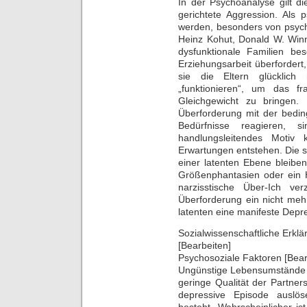
In der Psychoanalyse gilt d
gerichtete Aggression. Als 
werden, besonders von psych
Heinz Kohut, Donald W. Winni
dysfunktionale Familien bes
Erziehungsarbeit überfordert
sie die Eltern glücklich
„funktionieren“, um das f
Gleichgewicht zu bringen.
Überforderung mit der bedin
Bedürfnisse reagieren, si
handlungsleitendes Motiv
Erwartungen entstehen. Die 
einer latenten Ebene bleiben
Größenphantasien oder ein 
narzisstische Über-Ich ve
Überforderung ein nicht mehr
latenten eine manifeste Depress
Sozialwissenschaftliche Erkl
[Bearbeiten]
Psychosoziale Faktoren [Bear
Ungünstige Lebensumstände (A
geringe Qualität der Partner
depressive Episode auslös