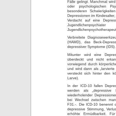
Fälle gelingt. Manchmal wir
oder psychologischen Psy
besonderen Schwierigkeite
Depressionen im Kindesalter,
Verdacht auf eine Depress
Jugendlichenpsyc
Jugendlichenpsychotherapeut
Verbreitete Diagnosewerkze
(HAMD), das Beck-Depressi
depressiver Symptome (IDS).
Mitunter wird eine Depre
überdeckt und nicht erka
vorwiegend durch körperli
und wird dann als „larviert
versteckt sich hinter den k
Larve).
In der ICD-10 fallen Depre
werden als „depressive 
wiederholender Depressionen
bei Wechsel zwischen man
F31.-. Die ICD-10 benennt 
depressive Stimmung, Verlu
erhöhte Ermüdbarkeit. Für