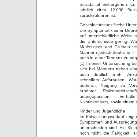
Suizidalität einhergehen. Es
jährlich circa 12.000 Sui
zurückzuführen ist.
Geschlechtsspezifische Unte
Die Symptomatik einer Depre
auf unterschiedliche Weise
die Unterschiede gering. 
Mutlosigkeit und Grübeln ve
Männern jedoch deutliche Hi
auch in einer Tendenz zu ag
[1] In einer Untersuchung be
sich bei Männern neben eine
auch deutlich mehr Anzei
schnellem Aufbrausen, Wuta
anderen, Neigung zu Vorw
erhöhter Risikobereitscha
unangepasstem Verhal
Nikotinkonsum, sowie einem e
Kinder und Jugendliche
Im Entwicklungsverlauf zeigt 
Symptomen und Ausprägunge
unterscheiden sind. Ein Klein
noch nicht die Fähigkeit, s