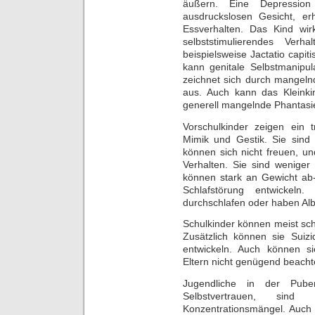
äußern. Eine Depressi
ausdruckslosen Gesicht, erh
Essverhalten. Das Kind wirk
selbststimulierendes Verh
beispielsweise Jactatio capi
kann genitale Selbstmanipul
zeichnet sich durch mangeln
aus. Auch kann das Kleinkin
generell mangelnde Phantasie
Vorschulkinder zeigen ein 
Mimik und Gestik. Sie sind l
können sich nicht freuen, un
Verhalten. Sie sind weniger 
können stark an Gewicht ab
Schlafstörung entwickel
durchschlafen oder haben Al
Schulkinder können meist scho
Zusätzlich können sie Suiz
entwickeln. Auch können si
Eltern nicht genügend beacht
Jugendliche in der Puber
Selbstvertrauen, sin
Konzentrationsmängel. Auch