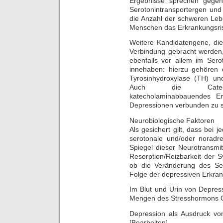
Ergebnisse sprechen geg
Serotonintransportergen und
die Anzahl der schweren Leb
Menschen das Erkrankungsrisik
Weitere Kandidatengene, die
Verbindung gebracht werden
ebenfalls vor allem im Sero
innehaben: hierzu gehören 
Tyrosinhydroxylase (TH) un
Auch die Catechol-
katecholaminabbauendes E
Depressionen verbunden zu s
Neurobiologische Faktoren
Als gesichert gilt, dass bei
serotonale und/oder noradre
Spiegel dieser Neurotransmit
Resorption/Reizbarkeit der S
ob die Veränderung des Ser
Folge der depressiven Erkran
Im Blut und Urin von Depres
Mengen des Stresshormons C
Depression als Ausdruck vo
[Bearbeiten]