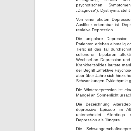
psychotischen Symptomen
„Diagnose“). Dysthymia steht f
Von einer akuten Depressio
Auslöser erkennbar ist. Depr
reaktive Depression.
Die unipolare Depression 
Patienten erleben einmalig od
Tiefs; ist das Tal durchschr
selteneren bipolaren affek
Wechsel an Depression und 
Krankheitsbildes lautete man
der Begriff „affektive Psycho
aber über Jahre sich hinzie
Schwankungen Zyklothymie g
Die Winterdepression ist ein
Mangel an Sonnenlicht ursächl
Die Bezeichnung Altersdep
depressive Episode im Al
unterscheidet. Allerdings
Depression als Jüngere.
Die Schwangerschaftsdepr