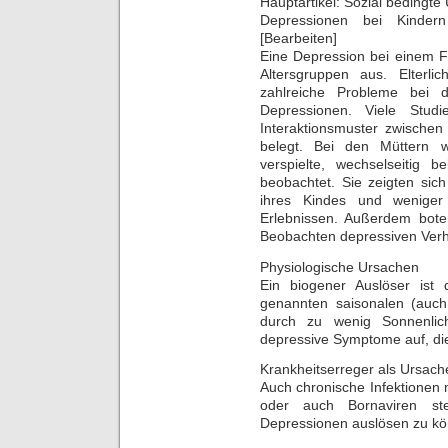
Hauptartikel: Sozial bedingt
Depressionen bei Kindern
[Bearbeiten]
Eine Depression bei einem Fam
Altersgruppen aus. Elterlic
zahlreiche Probleme bei d
Depressionen. Viele Stud
Interaktionsmuster zwischen
belegt. Bei den Müttern
verspielte, wechselseitig 
beobachtet. Sie zeigten sic
ihres Kindes und wenige
Erlebnissen. Außerdem bot
Beobachten depressiven Verha
Physiologische Ursachen
Ein biogener Auslöser ist
genannten saisonalen (auch:
durch zu wenig Sonnenlic
depressive Symptome auf, die
Krankheitserreger als Ursach
Auch chronische Infektionen 
oder auch Bornaviren ste
Depressionen auslösen zu kö