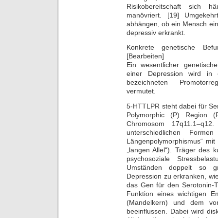
Risikobereitschaft sich h
manövriert. [19] Umgekeh
abhängen, ob ein Mensch ein
depressiv erkrankt.
Konkrete genetische Bef
[Bearbeiten]
Ein wesentlicher genetischer
einer Depression wird in 
bezeichneten Promotorre
vermutet.
5-HTTLPR steht dabei für Ser
Polymorphic (P) Region 
Chromosom 17q11.1–q12.
unterschiedlichen Formen 
Längenpolymorphismus“ mit
„langen Allel“). Träger des 
psychosoziale Stressbel
Umständen doppelt so gro
Depression zu erkranken, wie
das Gen für den Serotonin-T
Funktion eines wichtigen E
(Mandelkern) und dem vor
beeinflussen. Dabei wird dis