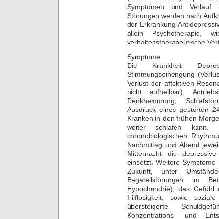
Symptomen und Verlauf ge
Störungen werden nach Aufkl
der Erkrankung Antidepressi
allein Psychotherapie, w
verhaltenstherapeutische Ver
Symptome
Die Krankheit Depres
Stimmungseinengung (Verlus
Verlust der affektiven Reson
nicht aufhellbar), Antr
Denkhemmung, Schlafstör
Ausdruck eines gestörten 2
Kranken in den frühen Morge
weiter schlafen kann.
chronobiologischen Rhythmus
Nachmittag und Abend jeweil
Mitternacht die depressiv
einsetzt. Weitere Symptome 
Zukunft, unter Umständ
Bagatellstörungen im B
Hypochondrie), das Gefühl d
Hilflosigkeit, sowie sozial
übersteigerte Schuldgef
Konzentrations- und Ents