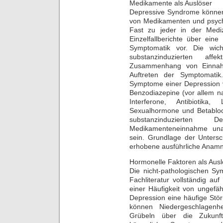
Medikamente als Auslöser
Depressive Syndrome können
von Medikamenten und psych
Fast zu jeder in der Mediz
Einzelfallberichte über ein
Symptomatik vor. Die wich
substanzinduzierten aff
Zusammenhang von Einnah
Auftreten der Symptomatik
Symptome einer Depression v
Benzodiazepine (vor allem na
Interferone, Antibiotika, 
Sexualhormone und Betabloc
substanzinduzierte
Medikamenteneinnahme una
sein. Grundlage der Untersc
erhobene ausführliche Anamn
Hormonelle Faktoren als Ausl
Die nicht-pathologischen S
Fachliteratur vollständig au
einer Häufigkeit von ungefäh
Depression eine häufige Stö
können Niedergeschlagenhe
Grübeln über die Zukunft,