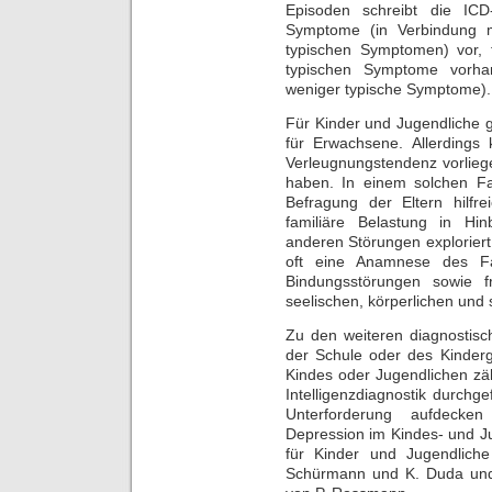
Episoden schreibt die ICD
Symptome (in Verbindung m
typischen Symptomen) vor, 
typischen Symptome vorhan
weniger typische Symptome).
Für Kinder und Jugendliche g
für Erwachsene. Allerdings
Verleugnungstendenz vorlie
haben. In einem solchen Fa
Befragung der Eltern hilfre
familiäre Belastung in Hi
anderen Störungen explorier
oft eine Anamnese des Fa
Bindungsstörungen sowie f
seelischen, körperlichen und 
Zu den weiteren diagnostisc
der Schule oder des Kinderga
Kindes oder Jugendlichen zäh
Intelligenzdiagnostik durchg
Unterforderung aufdecken 
Depression im Kindes- und J
für Kinder und Jugendliche
Schürmann und K. Duda und 