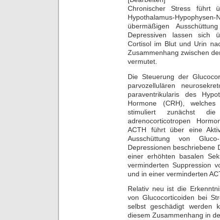
Chronischer Stress führt 
Hypothalamus-Hypophysen-N
übermäßigen Ausschüttung
Depressiven lassen sich 
Cortisol im Blut und Urin n
Zusammenhang zwischen dem 
vermutet.
Die Steuerung der Glucocort
parvozellulären neurosekr
paraventrikularis des Hypo
Hormone (CRH), welches 
stimuliert zunächst d
adrenocorticotropen Horm
ACTH führt über eine Akti
Ausschüttung von Gluco-
Depressionen beschriebene D
einer erhöhten basalen Sek
verminderten Suppression 
und in einer verminderten A
Relativ neu ist die Erkennt
von Glucocorticoiden bei St
selbst geschädigt werden k
diesem Zusammenhang in der