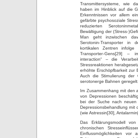
Transmittersysteme, wie d
haben im Hinblick auf die
Erkenntnissen vor allem ei
gefärbte psychosoziale Stres
reduzierten Serotoninmet
Bewältigung der (Stress-)Gef
Man geht inzwischen da
Serotonin-Transporter in
kortikalen Zentren infolge
Transporter-Gens[29] – i
interaction“ – die Verarbei
Stressreaktionen herabgesetzt
erhöhte Erschöpfbarkeit zur
Auch die Stimulierung der
serotonerge Bahnen geregelt
Im Zusammenhang mit den ak
von Depressionen beschäfti
bei der Suche nach neuen 
Depressionsbehandlung mit 
(wie Astressin[30], Antalarmin
Das Erklärungsmodell von
chronischen Stresseinflüssen
Einflussmöglichkeiten vor a