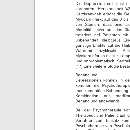
Die Depression selbst ist ei
koronaren Herzkrankheit.[
Herzkrankheit erhöht die De
Myocardinfarkt auf das 3 bis
von Studien, dass eine ak
Mortalität etwa um das 3fa
trotzdem bei Patienten mit 
unbehandelt bleibt.[45] E
günstige Effekte auf die Hei
Während trizyklische An
Myokardinfarkts nicht zu emp
und unproblematisch. Sertral
[47] Eine weitere Studie bestä
Behandlung
Depressionen können in de
kommen die Psychotherapie
medikamentöse Behandlung mi
Kombination aus medikam
Behandlung angewandt.
Bei der Psychotherapie konz
Therapeut und Patient auf 
Verfahren zum Einsatz komm
Psychotherapie von Psycholo