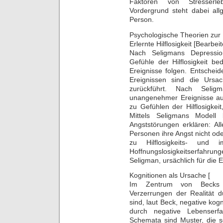
Faktoren von Stresserle
Vordergrund steht dabei all
Person.
Psychologische Theorien zur
Erlernte Hilflosigkeit [Bearbei
Nach Seligmans Depressio
Gefühle der Hilflosigkeit bed
Ereignisse folgen. Entscheide
Ereignissen sind die Ursa
zurückführt. Nach Selig
unangenehmer Ereignisse auf
zu Gefühlen der Hilflosigke
Mittels Seligmans Modell 
Angststörungen erklären: Al
Personen ihre Angst nicht ode
zu Hilflosigkeits- und
Hoffnungslosigkeitserfahru
Seligman, ursächlich für die
Kognitionen als Ursache [
Im Zentrum von Becks D
Verzerrungen der Realität d
sind, laut Beck, negative ko
durch negative Lebenserfa
Schemata sind Muster, die s