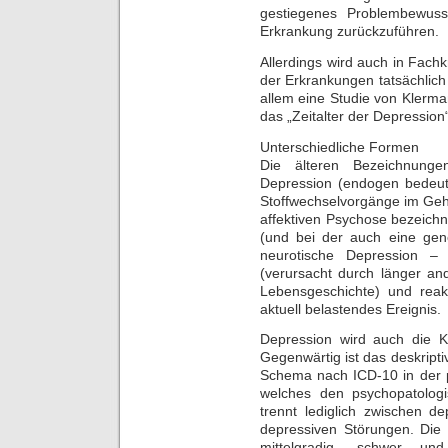
gestiegenes Problembewuss
Erkrankung zurückzuführen.
Allerdings wird auch in Fachk
der Erkrankungen tatsächlic
allem eine Studie von Klerm
das „Zeitalter der Depression“
Unterschiedliche Formen
Die älteren Bezeichnunge
Depression (endogen bedeute
Stoffwechselvorgänge im Gehir
affektiven Psychose bezeichn
(und bei der auch eine gene
neurotische Depression –
(verursacht durch länger an
Lebensgeschichte) und reak
aktuell belastendes Ereignis.
Depression wird auch die Kr
Gegenwärtig ist das deskript
Schema nach ICD-10 in der p
welches den psychopatolog
trennt lediglich zwischen d
depressiven Störungen. Die 
mittelgradig, schwer u