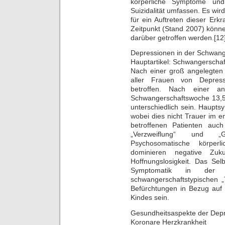
körperliche Symptome un
Suizidalität umfassen. Es wird
für ein Auftreten dieser Erk
Zeitpunkt (Stand 2007) könn
darüber getroffen werden.[12
Depressionen in der Schwange
Hauptartikel: Schwangerscha
Nach einer groß angelegten 
aller Frauen von Depres
betroffen. Nach einer 
Schwangerschaftswoche 13,
unterschiedlich sein. Haupt
wobei dies nicht Trauer im 
betroffenen Patienten auch
„Verzweiflung“ und „Gl
Psychosomatische körper
dominieren negative Zuk
Hoffnungslosigkeit. Das Selb
Symptomatik in der 
schwangerschaftstypischen 
Befürchtungen in Bezug auf 
Kindes sein.
Gesundheitsaspekte der Dep
Koronare Herzkrankheit