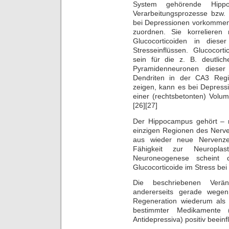
System gehörende Hippo
Verarbeitungsprozesse bzw. 
bei Depressionen vorkommen, 
zuordnen. Sie korrelieren
Glucocorticoiden in dies
Stresseinflüssen. Glucocort
sein für die z. B. deutli
Pyramidenneuronen dieser
Dendriten in der CA3 Reg
zeigen, kann es bei Depress
einer (rechtsbetonten) Vol
[26][27]
Der Hippocampus gehört – 
einzigen Regionen des Nerve
aus wieder neue Nervenze
Fähigkeit zur Neuroplas
Neuroneogenese scheint 
Glucocorticoide im Stress bei
Die beschriebenen Verä
andererseits gerade wege
Regeneration wiederum als 
bestimmter Medikamente 
Antidepressiva) positiv beeinf