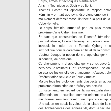
Corps, armes et techniques s’entrelacent.
Ainsi, « Technique et Désir » se lient.
Thomas Foster fait apparaître le rapport ent
Féminin » en tant que synthèse d’une emprise ima
mouvement défensif masculin face à la peur de l
Cyber-femelle:
Le corps féminin, structuré par les plus récen
problème d’une Cyber féminine.
En tant que construction de l’identité féminin
postindustrielle, Donna Haraway, en publiant son
introduit la notion de « Female Cyborg » 
symbolique pour le caractère artificiel de la constr
L’auteur évoque la notion de « shape-changer », l
silhouette, de physique.
Ce phénomène « shape-changer » se retrouve à p
héroïnes d’ordinateur et correspondrait, selo
puissance fusionnelle de changement d’aspect ph
Différentiation sexuelle et Jeux virtuels:
Malgré tous les prolongements d’aspects en actio
problème•dirmaintien de stéréotypes sexués.
Et justement, en regard de la sur-sexualisation 
différentiations sexuelles, comme orientation à l’i
multiforme, semblent revêtir une importance capita
Une raison en serait la valeur de la place de la «
des Adolescentes des années 90, dont la faculté 