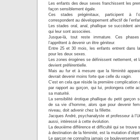
Les enfants des deux sexes franchissent les prem
façon sensiblement égale.
Ces stades prégénitaux, participent à l’or
correspondent au développement affectif de l’enfan
Les stades oral, anal, phallique se succèdent ai
qui leur sont associées.
Jusque-là, tout reste immature. Ces phases
l’apprêtent à devenir un être géniteur.
Entre 25 et 30 mois, les enfants entrent dans la
pour les deux sexes.
Les zones érogènes se définissent nettement, et la
devient préférentielle.
Mais au fur et à mesure que la féminité apparaît,
devrait devenir moins forte que celle du vagin.
C’est en cela que réside la première complication qu
par rapport au garçon, qui lui, prolongera cette a
sa maturité.
La sensibilité érotique phallique du petit garçon 
de sa vie d’homme, alors que pour devenir fe
niveau, doit advenir chez la fillette.
Jacques André, psychanalyste et professeur à l’Uni
aussi, intéressé à cette évolution.
La deuxième différence et difficulté qui se trouve s
à destination de la féminité, est la mutation d’obje
Le garçon ne connaîtra jamais ce bouleversement