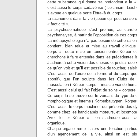
cette substance qui donne sa profondeur à la «
c’est aussi le corps cadavérisé ( Leichnam, Leiche
s’avoue en quelque sorte l’être-là du corps.
Enracinement dans la vie (Leben qui peut consoner
« facticité ».
La psychosomatique s’est promue, au carref
psychanalyse, à partir de l’opposition de ces corps
La métapsychologie n’a pas besoin de cette rallon
contient, bien relue et mise au travail cliniq
corps », cette mise en tension entre Körper e
cherchons à faire entendre dans les précédentes l
J’adhère à cette vision des choses et je dirai que 
ce qu’on voit et qu’il est possible de toucher, saisir,
C’est aussi de l’ordre de la forme et du corps que
sportif), que l’on sculpte dans les Clubs de
musculation ( Körper -corps – muscle-viande huma
C’est aussi celui qui fait l’objet de soins « corpore
Ce corps-là se trouve sur le versant du type de co
morphologique et interne ( Körperbautypen, Körpera
C’est aussi le corps-machine, qui présente des d
comme chez les handicapés moteurs, et locomoteu
Avec le » Körper « , on s’adresse aussi au
organique.
Chaque organe remplit alors une fonction particu
d’un agencement de la vie, ainsi on est p