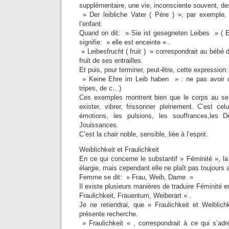
supplémentaire, une vie, inconsciente souvent, d
» Der leibliche Vater ( Père ) », par exemple,
l’enfant.
Quand on dit: » Sie ist gesegneten Leibes » ( El
signifie: » elle est enceinte « .
» Leibesfrucht ( fruit ) » correspondrait au bébé 
fruit de ses entrailles.
Et puis, pour terminer, peut-être, cette expression:
» Keine Ehre im Leib haben » : ne pas avoir de
tripes, de c…)
Ces exemples montrent bien que le corps au s
exister, vibrer, frissonner pleinement. C’est cel
émotions, les pulsions, les souffrances,les Dé
Jouissances.
C’est la chair noble, sensible, liée à l’esprit.
Weiblichkeit et Fraulichkeit
En ce qui concerne le substantif » Féminité », l
élargie, mais cependant elle ne plaît pas toujours 
Femme se dit: » Frau, Weib, Dame »
Il existe plusieurs manières de traduire Féminité 
Fraulichkeit, Frauentum, Weiberart » .
Je ne retiendrai, que « Fraulichkeit et Weiblich
présente recherche.
» Fraulichkeit « , correspondrait à ce qui s’adr