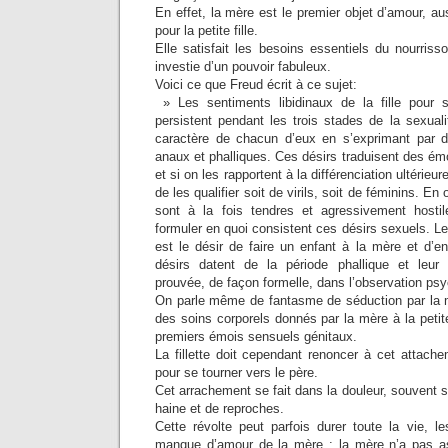
En effet, la mère est le premier objet d’amour, au
pour la petite fille.
Elle satisfait les besoins essentiels du nourrisso
investie d’un pouvoir fabuleux.
Voici ce que Freud écrit à ce sujet:
» Les sentiments libidinaux de la fille pour 
persistent pendant les trois stades de la sexualit
caractère de chacun d’eux en s’exprimant par d
anaux et phalliques. Ces désirs traduisent des ém
et si on les rapportent à la différenciation ultérieu
de les qualifier soit de virils, soit de féminins. En 
sont à la fois tendres et agressivement hostil
formuler en quoi consistent ces désirs sexuels. Le
est le désir de faire un enfant à la mère et d’e
désirs datent de la période phallique et leur
prouvée, de façon formelle, dans l’observation psy
On parle même de fantasme de séduction par la 
des soins corporels donnés par la mère à la petite 
premiers émois sensuels génitaux.
La fillette doit cependant renoncer à cet attach
pour se tourner vers le père.
Cet arrachement se fait dans la douleur, souvent s
haine et de reproches.
Cette révolte peut parfois durer toute la vie, l
manque d’amour de la mère : la mère n’a pas ass