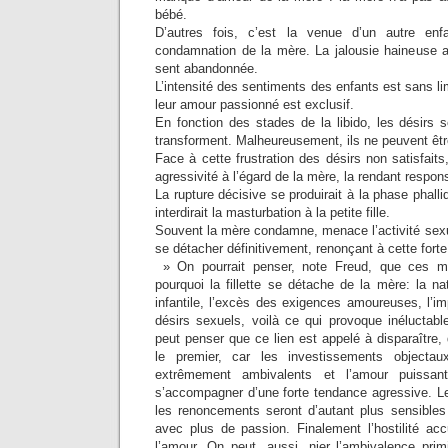
bébé.
D’autres fois, c’est la venue d’un autre enfa
condamnation de la mère. La jalousie haineuse ani
sent abandonnée.
L’intensité des sentiments des enfants est sans lim
leur amour passionné est exclusif.
En fonction des stades de la libido, les désirs se
transforment. Malheureusement, ils ne peuvent êt
Face à cette frustration des désirs non satisfaits
agressivité à l’égard de la mère, la rendant respons
La rupture décisive se produirait à la phase phal
interdirait la masturbation à la petite fille.
Souvent la mère condamne, menace l’activité sexuel
se détacher définitivement, renonçant à cette forte 
» On pourrait penser, note Freud, que ces mot
pourquoi la fillette se détache de la mère: la n
infantile, l’excès des exigences amoureuses, l’imp
désirs sexuels, voilà ce qui provoque inéluctabl
peut penser que ce lien est appelé à disparaître, d
le premier, car les investissements objectau
extrêmement ambivalents et l’amour puissa
s’accompagner d’une forte tendance agressive. 
les renoncements seront d’autant plus sensibles 
avec plus de passion. Finalement l’hostilité acc
l’amour. On peut, aussi, nier l’ambivalence prim