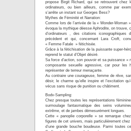
propose Birgit Richard, qui se retrouvent ch
ordinateurs, ou bien ailleurs, comme par exe
s’arrête un instant sur Georges Bess?
Mythes de Féminité et Narration:
Comme lors de l’arrivée de la « Wonder-Woman 
évoqua la mythique déesse Aphrodite, on trouve, 
d’ordinateurs , des citations iconographiques
précèdent et qui, concernant Lara Croft, con
« Femme Fatale » fétichisée.
Grâce à la fétichisation de la puissante super-héroïn
reprend le statut d’Objet désiré.
Sa force d’action, son pouvoir et sa puissance « 
composante sexuelle agressive, car pour les 
représenter de terreur menaçante.
Au contraire une courageuse, femme de rêve, sans 
désir, le charme qu’elle inspire et l’excitation q
vécus sans risque de punition ou châtiment.
Bodv-Sampling:
Chez presque toutes les représentations féminines
surmoulage fantasmatique des seins volumineu
extrême, et de jambes démesurément longues.
Cette « panoplie corporelle » se remarque chez
figures de cet univers, mais particulièrement chez 
d’une grande bouche boudeuse. Parmi toutes ces