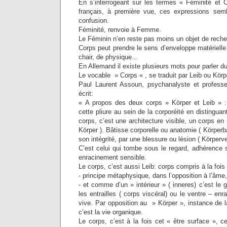
En s’interrogeant sur les termes « Féminité et 
français, à première vue, ces expressions sem
confusion.
Féminité, renvoie à Femme.
Le Féminin n’en reste pas moins un objet de rech
Corps peut prendre le sens d’enveloppe matérielle
chair, de physique…
En Allemand il existe plusieurs mots pour parler 
Le vocable » Corps « , se traduit par Leib ou Körp
Paul Laurent Assoun, psychanalyste et professeu
écrit:
« A propos des deux corps » Körper et Leib » :
cette pliure au sein de la corporéité en distingua
corps, c’est une architecture visible, un corps en
Körper ). Bâtisse corporelle ou anatomie ( Körperba
son intégrité, par une blessure ou lésion ( Körperve
C’est celui qui tombe sous le regard, adhérence 
enracinement sensible.
Le corps, c’est aussi Leib: corps compris à la fois 
- principe métaphysique, dans l’opposition à l’âme,
- et comme d’un » intérieur » ( inneres) c’est le 
les entrailles ( corps viscéral) ou le ventre – en
vive. Par opposition au » Körper », instance de la
c’est la vie organique.
Le corps, c’est à la fois cet « être surface », 