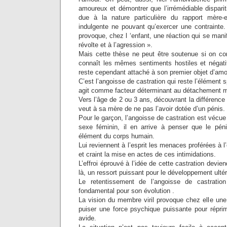
amoureux et démontrer que l’irrémédiable dispariti
due à la nature particulière du rapport mère-e
indulgente ne pouvant qu’exercer une contrainte. 
provoque, chez l ‘enfant, une réaction qui se mani
révolte et à l’agression ».
Mais cette thèse ne peut être soutenue si on con
connaît les mêmes sentiments hostiles et négati
reste cependant attaché à son premier objet d’amo
C’est l’angoisse de castration qui reste l’élément sp
agit comme facteur déterminant au détachement m
Vers l’âge de 2 ou 3 ans, découvrant la différence d
veut à sa mère de ne pas l’avoir dotée d’un pénis.
Pour le garçon, l’angoisse de castration est vécue
sexe féminin, il en arrive à penser que le pén
élément du corps humain.
Lui reviennent à l’esprit les menaces proférées à 
et craint la mise en actes de ces intimidations.
L’effroi éprouvé à l’idée de cette castration devie
là, un ressort puissant pour le développement ultér
Le retentissement de l’angoisse de castration 
fondamental pour son évolution .
La vision du membre viril provoque chez elle une 
puiser une force psychique puissante pour réprime
avide.