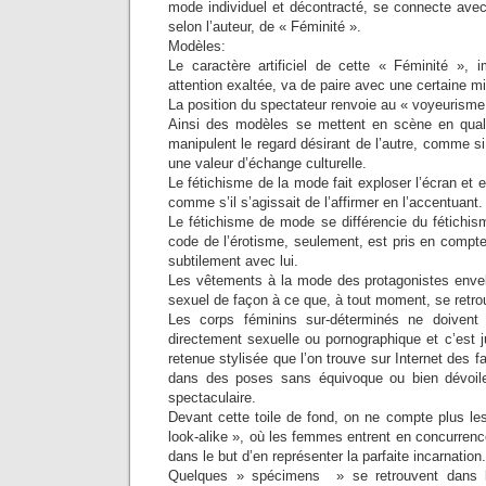
mode individuel et décontracté, se connecte ave
selon l’auteur, de « Féminité ».
Modèles:
Le caractère artificiel de cette « Féminité »,
attention exaltée, va de paire avec une certaine m
La position du spectateur renvoie au « voyeurisme
Ainsi des modèles se mettent en scène en quali
manipulent le regard désirant de l’autre, comme si
une valeur d’échange culturelle.
Le fétichisme de la mode fait exploser l’écran et 
comme s’il s’agissait de l’affirmer en l’accentuant.
Le fétichisme de mode se différencie du fétichism
code de l’érotisme, seulement, est pris en compte 
subtilement avec lui.
Les vêtements à la mode des protagonistes envel
sexuel de façon à ce que, à tout moment, se retro
Les corps féminins sur-déterminés ne doivent
directement sexuelle ou pornographique et c’est 
retenue stylisée que l’on trouve sur Internet des f
dans des poses sans équivoque ou bien dévoile
spectaculaire.
Devant cette toile de fond, on ne compte plus le
look-alike », où les femmes entrent en concurren
dans le but d’en représenter la parfaite incarnation.
Quelques » spécimens » se retrouvent dans l