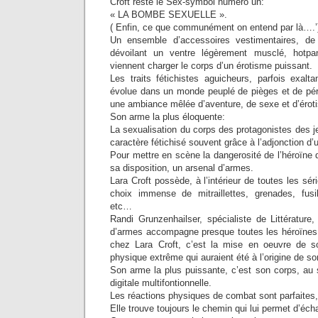
Croft reste le Sex-symbol numéro un:
« LA BOMBE SEXUELLE ».
( Enfin, ce que communément on entend par là….’
Un ensemble d’accessoires vestimentaires, de 
dévoilant un ventre légèrement musclé, hotpant
viennent charger le corps d’un érotisme puissant.
Les traits fétichistes aguicheurs, parfois exal
évolue dans un monde peuplé de pièges et de péri
une ambiance mêlée d’aventure, de sexe et d’érot
Son arme la plus éloquente:
La sexualisation du corps des protagonistes des 
caractère fétichisé souvent grâce à l’adjonction d’
Pour mettre en scène la dangerosité de l’héroïne d
sa disposition, un arsenal d’armes.
Lara Croft possède, à l’intérieur de toutes les sé
choix immense de mitraillettes, grenades, fusi
etc…
Randi Grunzenhailser, spécialiste de Littérature
d’armes accompagne presque toutes les héroïnes d
chez Lara Croft, c’est la mise en oeuvre de so
physique extrême qui auraient été à l’origine de s
Son arme la plus puissante, c’est son corps, au 
digitale multifontionnelle.
Les réactions physiques de combat sont parfaites
Elle trouve toujours le chemin qui lui permet d’éc