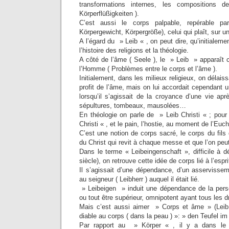
transformations internes, les compositions 
Körperflüßigkeiten ).
C’est aussi le corps palpable, repérable pa
Körpergewicht, Körpergröße), celui qui plaît, sur un
A l’égard du » Leib « , on peut dire, qu’initialeme
l’histoire des religions et la théologie.
A côté de l’âme ( Seele ), le » Leib » apparaît 
l’Homme ( Problèmes entre le corps et l’âme ).
Initialement, dans les milieux religieux, on délais
profit de l’âme, mais on lui accordait cependant u
lorsqu’il s’agissait de la croyance d’une vie apr
sépultures, tombeaux, mausolées…
En théologie on parle de » Leib Christi « ; pour
Christi « , et le pain, l’hostie, au moment de l’Euch
C’est une notion de corps sacré, le corps du fils 
du Christ qui revit à chaque messe et que l’on peut
Dans le terme « Leibeingenschaft », difficile à déf
siècle), on retrouve cette idée de corps lié à l’espri
Il s’agissait d’une dépendance, d’un asservisse
au seigneur ( Leibherr ) auquel il était lié.
» Leibeigen » induit une dépendance de la pers
ou tout être supérieur, omnipotent ayant tous les dr
Mais c’est aussi aimer » Corps et âme » (Leib 
diable au corps ( dans la peau ) »: » den Teufel i
Par rapport au » Körper « , il y a dans l