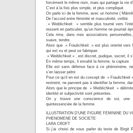
forcément le même nom, mais qui partage la vie 
C’est à la fois plus simple, et plus compliqué.
On parle ici de la femme, avec un homme ( Mânnlic
De l’accord entre féminité et masculinité, virilité.
» Weiblichkeit » semble plus tourné vers l’intérie
ressent en particulier, qu’un homme ne pourrait ép
Cela rime, dans mes associations personnelle
suave, tendre.
Alors que » Fraulichkeit » est plus orienté vers l’
qui est vu et peut se fabriquer.
» Weiblichkeit « , est discret, pudique, secret, il s’
En même temps, il envahit la femme, la capture.
Elle est sans défense face à ce phénomène, ne 
s’en laisser pétrir.
Pour ce qu’il en est du concept de » Fraulichkeit « 
restreint, ne parvient pas à identifier la femme, da
Alors que le principe de » Weiblichkeit » délimit
identité et subjectivité sont présentes.
On y trouve une conscience de soi, une ex
quintessenciée de la femme.
ILLUSTRATION D’UNE FIGURE FEMININE DU V
PHENOMENE DE SOCIETE
LARA CROFT
Si j’ai choisi de vous parler du texte de Birgit R