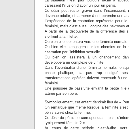
La situation n’est pas toujours facile à accepte
caressent l’illusion d’avoir un jour un pénis.
Ce désir peut rester graver dans l’inconscient, ne
devenue adulte, et la mener à entreprendre une an
L’expérience de la castration représente pour la p
féminité, mais c’est aussi l’origine des névroses e
A partir de la découverte de la différence des s
s’offrent à la fillette.
Ou bien elle s’orientera vers une féminité normale.
Ou bien elle s’engagera sur les chemins de la 
castration par l’inhibition sexuelle.
Ou bien on assistera à un changement dans
développera un complexe de virilité.
Dans l’éventualité d’une féminité normale, lorsque
phase phallique, n’a pas trop endigué ses 
transformations opérées doivent concourir à une 
féminité.
Une poussée de passivité envahit la petite fille 
attirée par son père.
Symboliquement, cet enfant tiendrait lieu de « Pen
On remarque que même lorsque la féminité s’est 
pénis survit chez la femme.
Ce désir de pénis ne correspondrait-il pas, s’inte
typiquement féminin ? « .
Au cours de cette période, c’est-à-dire, vers t