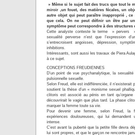
» Même si le sujet fait des trucs que tout le 
miroir ,un fouet, des matières fécales, un o
autre objet qui peut paraître inapproprié , ce
que cela. On ne peut définir un être par u
symptôme peut correspondre à des structures d
Cette analyste conteste le terme » pervers » e
sexualité perverse n’est que l’expression d’un
s’entrecroisent angoisses, dépression, sympt
inhibitions.
Intéressants, sont aussi les travaux de Piera Aula
à ce sujet.
CONCEPTIONS FREUDIENNES
D’un point de vue psychanalytique, la sexualité 
pulsionnelle sexuelle.
Selon Freud, elle est indifférenciée, il n’existerait 
soutient la thèse d’un « monisme sexuel phalliqu
clitoris est associé au pénis en tant qu’organe é
découvrirait le vagin que plus tard. La phase clit
marquer la femme toute sa vie.
Pour devenir une femme, selon Freud, la fil
expériences douloureuses, qui lui demandent 
intense.
C’est avant la puberté que la petite fille devra d
lui sont propres, et que le garçon ne rencontre jam