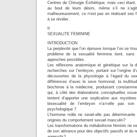
Centres de Chirurgie Esthétique, mais ceci étant, 
au bout de leurs désirs, même s’il ne s’agit
malheureusement, ce n’est pas en réalisant ses f
à se révéler .
II
SEXUALITE FEMININE
INTRODUCTION
La perplexité que l’on éprouve lorsque l’on se tro
problème de la sexualité féminine tient, sans 
approches possibles.
Les réflexions anatomique et génétique sur la di
recherches sur l’embryon, portant sur l’origine d
découvertes de la physiologie à l’égard du s
différences d’avec le sexe hormonal, la multitu
biochimie à la médecine, produisent constammen
qui, à côté des élaborations conceptuelles iss
tentent d’apporter une explication aux mystères 
bisexualité de l’embryon n’a-t-elle pas so
psychologique ?
L’hormone mâle ne serait-elle pas déterminante 
origines du comportement sexuel masculin?
Les transformations du métabolisme féminin ne ser
de son attirance pour des objectifs passifs et du 
agressifs?