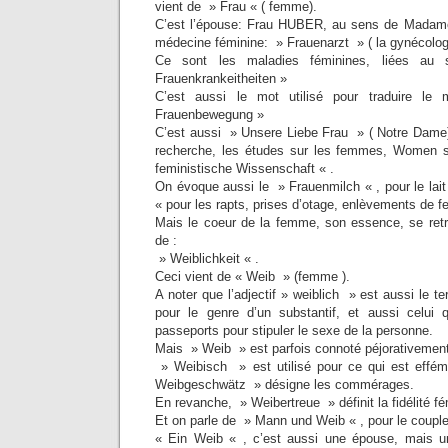
vient de » Frau « ( femme).
C’est l’épouse: Frau HUBER, au sens de Madam
médecine féminine: » Frauenarzt » ( la gynécologi
Ce sont les maladies féminines, liées a
Frauenkrankeitheiten »
C’est aussi le mot utilisé pour traduire l
Frauenbewegung »
C’est aussi » Unsere Liebe Frau » ( Notre Dame) 
recherche, les études sur les femmes, Women s
feministische Wissenschaft « .
On évoque aussi le » Frauenmilch « , pour le lai
« pour les rapts, prises d’otage, enlèvements de f
Mais le coeur de la femme, son essence, se retr
de :
» Weiblichkeit « .
Ceci vient de « Weib » (femme ).
A noter que l’adjectif » weiblich » est aussi le 
pour le genre d’un substantif, et aussi celui 
passeports pour stipuler le sexe de la personne.
Mais » Weib » est parfois connoté péjorativemen
» Weibisch » est utilisé pour ce qui est eff
Weibgeschwätz » désigne les commérages.
En revanche, » Weibertreue » définit la fidélité fé
Et on parle de » Mann und Weib « , pour le couple
« Ein Weib « , c’est aussi une épouse, mais un