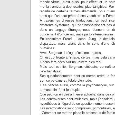
monde virtuel, c’est aussi pour effectuer un par
me fait arriver à des réalités plus tangibles. Par
repartir de certains termes allemands, pour mieux 
sens que l’on peut prêter à ces vocables: » Fémini
A travers les diverses traductions, on peut inte
différents systèmes, qui ne transparaissent pas 
dans un langage étranger, nous donnent un éclai
concernant d’officielles, mais parfois ténébreuses 
En consultant Freud , Lacan, Jung, je désira
disparates, mais allant dans le sens d’une é
humaines.
Avec Bergman, il s’agit d’axiomes autres.
On est confronté à l’image, certes, mais cela va a
Il nous fera découvrir un univers bien réel.
Mais tout est lié, Bergman, cinéaste, connaît a
psychanalyse.
Ses questionnements sont du même ordre: la f
son corps dans sa totale plénitude.
Il se penche aussi, comme la psychanalyse, sur l
la masculinité, et le couple.
Que peut-on en dire à l’heure actuelle, dans ce co
Les controverses sont multiples, mais j’essaiera
hypothèses à l’égard de ce questionnement essent
Les interrogations sont complexes, primordiales, ex
- Comment se met en place le processus de fémin