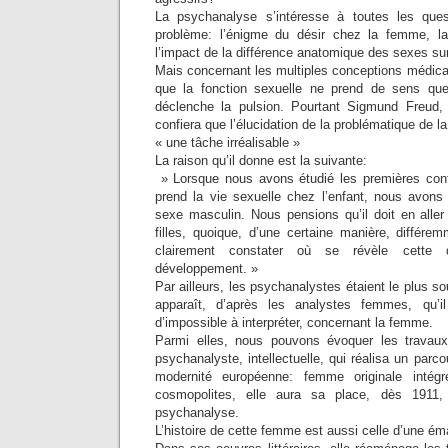
La psychanalyse s’intéresse à toutes les que
problème: l’énigme du désir chez la femme, la 
l’impact de la différence anatomique des sexes s
Mais concernant les multiples conceptions médical
que la fonction sexuelle ne prend de sens que
déclenche la pulsion. Pourtant Sigmund Freud, 
confiera que l’élucidation de la problématique de la
« une tâche irréalisable »
La raison qu’il donne est la suivante:
» Lorsque nous avons étudié les premières conf
prend la vie sexuelle chez l’enfant, nous avons 
sexe masculin. Nous pensions qu’il doit en alle
filles, quoique, d’une certaine manière, différe
clairement constater où se révèle cette 
développement. »
Par ailleurs, les psychanalystes étaient le plus 
apparaît, d’après les analystes femmes, qu’i
d’impossible à interpréter, concernant la femme.
Parmi elles, nous pouvons évoquer les travau
psychanalyste, intellectuelle, qui réalisa un parc
modernité européenne: femme originale intégré
cosmopolites, elle aura sa place, dès 1911
psychanalyse.
L’histoire de cette femme est aussi celle d’une ém