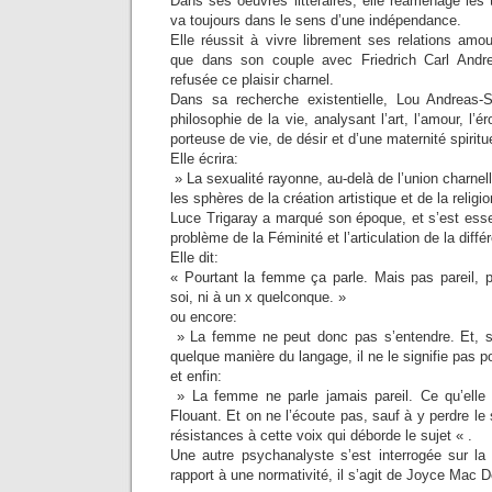
Dans ses oeuvres littéraires, elle réaménage les
va toujours dans le sens d’une indépendance.
Elle réussit à vivre librement ses relations amo
que dans son couple avec Friedrich Carl Andrea
refusée ce plaisir charnel.
Dans sa recherche existentielle, Lou Andreas
philosophie de la vie, analysant l’art, l’amour, l
porteuse de vie, de désir et d’une maternité spiritue
Elle écrira:
» La sexualité rayonne, au-delà de l’union charnel
les sphères de la création artistique et de la religi
Luce Trigaray a marqué son époque, et s’est esse
problème de la Féminité et l’articulation de la diff
Elle dit:
« Pourtant la femme ça parle. Mais pas pareil,
soi, ni à un x quelconque. »
ou encore:
» La femme ne peut donc pas s’entendre. Et, si 
quelque manière du langage, il ne le signifie pas p
et enfin:
» La femme ne parle jamais pareil. Ce qu’elle é
Flouant. Et on ne l’écoute pas, sauf à y perdre le 
résistances à cette voix qui déborde le sujet « .
Une autre psychanalyste s’est interrogée sur la 
rapport à une normativité, il s’agit de Joyce Mac D