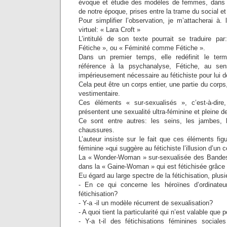
évoque et étudie des modèles de femmes, dans l
de notre époque, prises entre la trame du social et
Pour simplifier l’observation, je m’attacherai à.
virtuel: « Lara Croft »
L’intitulé de son texte pourrait se traduire p
Fétiche », ou « Féminité comme Fétiche ».
Dans un premier temps, elle redéfinit le ter
référence à la psychanalyse, Fétiche, au sens
impérieusement nécessaire au fétichiste pour lui 
Cela peut être un corps entier, une partie du corp
vestimentaire.
Ces éléments « sur-sexualisés », c’est-à-dire, 
présentent une sexualité ultra-féminine et pleine 
Ce sont entre autres: les seins, les jambes, l
chaussures.
L’auteur insiste sur le fait que ces éléments figu
féminine »qui suggère au fétichiste l’illusion d’un c
La « Wonder-Woman » sur-sexualisée des Bande
dans la « Gaine-Woman » qui est fétichisée grâce 
Eu égard au large spectre de la fétichisation, plu
- En ce qui concerne les héroïnes d’ordinateu
fétichisation?
- Y-a -il un modèle récurrent de sexualisation?
- A quoi tient la particularité qui n’est valable que 
- Y-a t-il des fétichisations féminines social