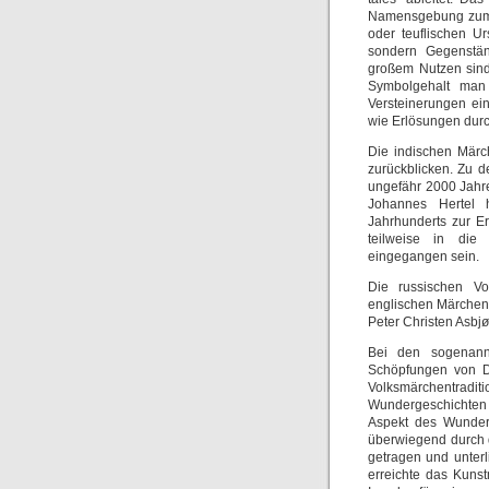
Namensgebung zum V
oder teuflischen U
sondern Gegenstä
großem Nutzen sind
Symbolgehalt man 
Versteinerungen ein
wie Erlösungen dur
Die indischen Märc
zurückblicken. Zu 
ungefähr 2000 Jahr
Johannes Hertel h
Jahrhunderts zur Er
teilweise in die
eingegangen sein.
Die russischen Vo
englischen Märchen
Peter Christen Asbj
Bei den sogenann
Schöpfungen von Dic
Volksmärchentrad
Wundergeschichten 
Aspekt des Wunderb
überwiegend durch 
getragen und unterl
erreichte das Kuns