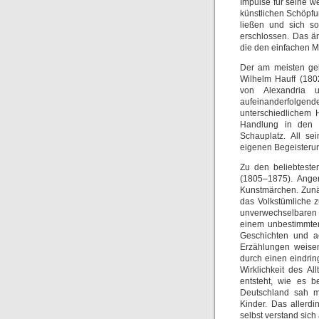
Impulse für seine we
künstlichen Schöpfu
ließen und sich s
erschlossen. Das än
die den einfachen 
Der am meisten gel
Wilhelm Hauff (18
von Alexandria 
aufeinanderfolgend
unterschiedlichem 
Handlung in den O
Schauplatz. All s
eigenen Begeisterung
Zu den beliebteste
(1805–1875). Ange
Kunstmärchen. Zunä
das Volkstümliche 
unverwechselbaren S
einem unbestimmten
Geschichten und ac
Erzählungen weisen
durch einen eindrin
Wirklichkeit des A
entsteht, wie es b
Deutschland sah m
Kinder. Das allerd
selbst verstand sich 