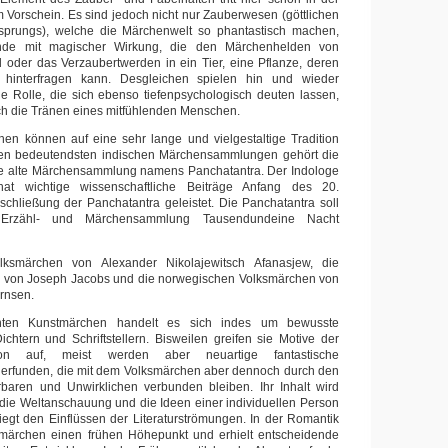
orschein. Es sind jedoch nicht nur Zauberwesen (göttlichen
rsprungs), welche die Märchenwelt so phantastisch machen,
nde mit magischer Wirkung, die den Märchenhelden von
 oder das Verzaubertwerden in ein Tier, eine Pflanze, deren
hinterfragen kann. Desgleichen spielen hin und wieder
e Rolle, die sich ebenso tiefenpsychologisch deuten lassen,
ch die Tränen eines mitfühlenden Menschen.
hen können auf eine sehr lange und vielgestaltige Tradition
den bedeutendsten indischen Märchensammlungen gehört die
e alte Märchensammlung namens Panchatantra. Der Indologe
at wichtige wissenschaftliche Beiträge Anfang des 20.
schließung der Panchatantra geleistet. Die Panchatantra soll
 Erzähl- und Märchensammlung Tausendundeine Nacht
lksmärchen von Alexander Nikolajewitsch Afanasjew, die
 von Joseph Jacobs und die norwegischen Volksmärchen von
ørnsen.
ten Kunstmärchen handelt es sich indes um bewusste
htern und Schriftstellern. Bisweilen greifen sie Motive der
ition auf, meist werden aber neuartige fantastische
erfunden, die mit dem Volksmärchen aber dennoch durch den
aren und Unwirklichen verbunden bleiben. Ihr Inhalt wird
die Weltanschauung und die Ideen einer individuellen Person
iegt den Einflüssen der Literaturströmungen. In der Romantik
tmärchen einen frühen Höhepunkt und erhielt entscheidende