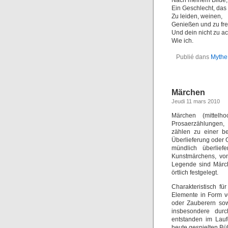
Nach meinem Bilde,
Ein Geschlecht, das 
Zu leiden, weinen,
Genießen und zu fre
Und dein nicht zu ac
Wie ich.
Publié dans
Mythe
Märchen
Jeudi 11 mars 2010
Märchen (mittelh
Prosaerzählungen,
zählen zu einer b
Überlieferung oder O
mündlich überlie
Kunstmärchens, von
Legende sind Märch
örtlich festgelegt.
Charakteristisch f
Elemente in Form v
oder Zauberern sow
insbesondere dur
entstanden im Lauf
heute gespielten B