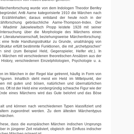
Märchenforschung wurde von dem Indologen Theodor Benfey
begründet. Antti Aarne kategorisierte 1910 die Märchen nach
n Erzählinhalten; daraus entstand der heute noch in der
rzählforschung gebräuchliche Aarne-Thompson-Index. Der
e Wladimir Jakowlewitsch Propp leistete 1928 mit seiner
en Untersuchung über die Morphologie des Märchens einen
ur Literaturwissenschaft, beziehungsweise Märchenforschung:
t eine feste Handlungsstruktur zu Grunde, unabhängig von
Struktur erfüllt bestimmte Funktionen, die mit „archetypischen“
 sind (zum Beispiel Held, Gegenspieler, Helfer etc.). In
en Märchen mit verschiedenen theoretischen Ansätzen aus der
 History, verschiedenen Einzelphilologien, Psychologie u. a.
n im Märchen in der Regel klar getrennt, häufig in Form von
guren. Inhaltlich steht meist ein Held im Mittelpunkt, der
en mit guten und bösen, natürlichen und übernatürlichen
ss. Oft ist der Held eine vordergründig schwache Figur wie der
Ende eines Märchens wird das Gute belohnt und das Böse
alt und können nach verschiedenen Typen klassifiziert und
taltern zugeordnet werden. Zu dem ältesten Märchentypus
märchen.
 These, dass die europäischen Märchen indischen Ursprungs
er in jüngerer Zeit relativiert, obgleich der Einfluss indischer
chen Märchen präsent ist.