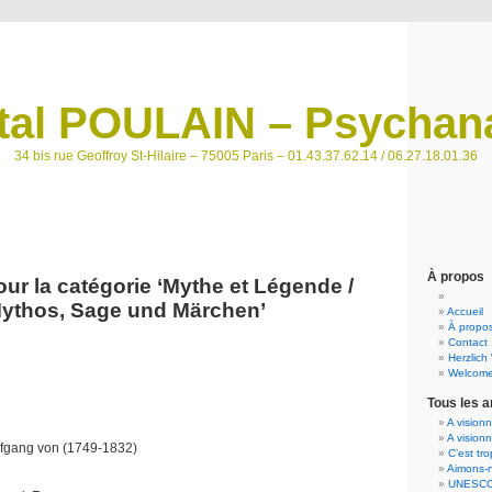
tal POULAIN – Psychana
34 bis rue Geoffroy St-Hilaire – 75005 Paris – 01.43.37.62.14 / 06.27.18.01.36
À propos
ur la catégorie ‘Mythe et Légende /
ythos, Sage und Märchen’
Accueil
À propos
Contact
Herzlich
Welcome
Tous les a
A vision
A vision
fgang von (1749-1832)
C’est tr
Aimons-n
UNESCO