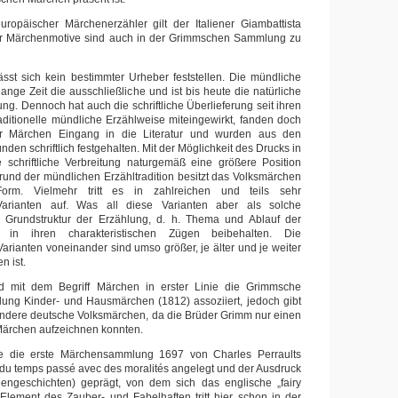
uropäischer Märchenerzähler gilt der Italiener Giambattista
ner Märchenmotive sind auch in der Grimmschen Sammlung zu
sst sich kein bestimmter Urheber feststellen. Die mündliche
ange Zeit die ausschließliche und ist bis heute die natürliche
ng. Dennoch hat auch die schriftliche Überlieferung seit ihren
aditionelle mündliche Erzählweise miteingewirkt, fanden doch
ter Märchen Eingang in die Literatur und wurden aus den
den schriftlich festgehalten. Mit der Möglichkeit des Drucks in
e schriftliche Verbreitung naturgemäß eine größere Position
und der mündlichen Erzähltradition besitzt das Volksmärchen
orm. Vielmehr tritt es in zahlreichen und teils sehr
 Varianten auf. Was all diese Varianten aber als solche
ie Grundstruktur der Erzählung, d. h. Thema und Ablauf der
in ihren charakteristischen Zügen beibehalten. Die
rianten voneinander sind umso größer, je älter und je weiter
n ist.
d mit dem Begriff Märchen in erster Linie die Grimmsche
ng Kinder- und Hausmärchen (1812) assoziiert, jedoch gibt
andere deutsche Volksmärchen, da die Brüder Grimm nur einen
Märchen aufzeichnen konnten.
de die erste Märchensammlung 1697 von Charles Perraults
 du temps passé avec des moralités angelegt und der Ausdruck
eengeschichten) geprägt, von dem sich das englische „fairy
s Element des Zauber- und Fabelhaften tritt hier schon in der