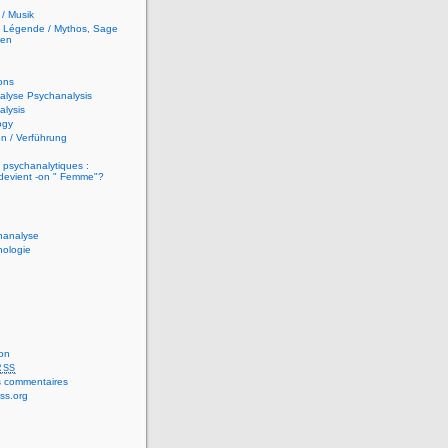
/ Musik
t Légende / Mythos, Sage
hen
ons
alyse Psychanalysis
lysis
ogy
n / Verführung
 psychanalytiques :
evient -on " Femme"?
hanalyse
hologie
on
RSS
 commentaires
ss.org