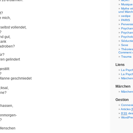
n zu erbarmen.
MORT
Musique 
Mythe e
und Märc
t?
oedipe
e mich,
PARIS
Perversi
 selbst vollendet,
Psychan
?
Psychana
nd gut,
Psychol
Séductio
dank
Sexe
adroben?
Théories
Comment d
ür?
Trauma
en gelindert
Liens
stillt
La Psyc
?
La Psyc
 Manne geschmiedet
Märchen
Märchen
ksal,
Märchen
ine?
Gestion
Connexi
 hassen,
Articles
des
RSS
benmorgen-
WordPre
n?
e Menschen