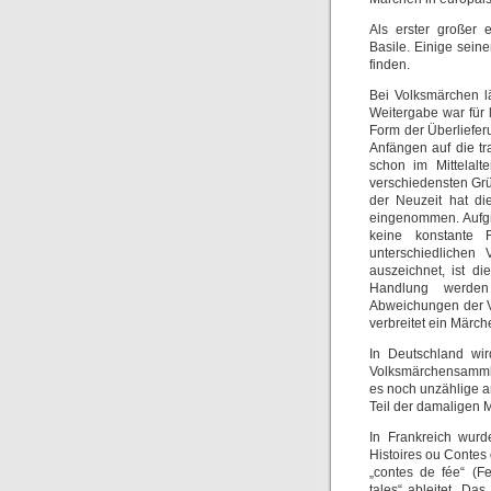
Als erster großer e
Basile. Einige sei
finden.
Bei Volksmärchen lä
Weitergabe war für l
Form der Überlieferu
Anfängen auf die tr
schon im Mittelal
verschiedensten Grün
der Neuzeit hat di
eingenommen. Aufgr
keine konstante F
unterschiedlichen
auszeichnet, ist d
Handlung werden 
Abweichungen der Va
verbreitet ein Märche
In Deutschland wir
Volksmärchensammlu
es noch unzählige 
Teil der damaligen 
In Frankreich wur
Histoires ou Contes
„contes de fée“ (F
tales“ ableitet. Da