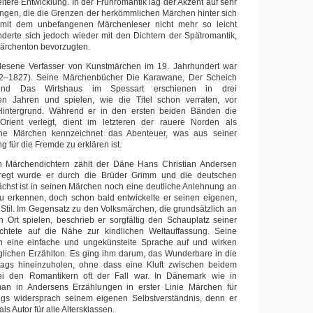
itere Entwicklung. In der Frühromantik lag der Akzent auf sehr
ngen, die die Grenzen der herkömmlichen Märchen hinter sich
omit dem unbefangenen Märchenleser nicht mehr so leicht
derte sich jedoch wieder mit den Dichtern der Spätromantik,
Märchenton bevorzugten.
esene Verfasser von Kunstmärchen im 19. Jahrhundert war
02–1827). Seine Märchenbücher Die Karawane, Der Scheich
und Das Wirtshaus im Spessart erschienen in drei
en Jahren und spielen, wie die Titel schon verraten, vor
Hintergrund. Während er in den ersten beiden Bänden die
rient verlegt, dient im letzteren der rauere Norden als
eine Märchen kennzeichnet das Abenteuer, was aus seiner
 für die Fremde zu erklären ist.
n Märchendichtern zählt der Däne Hans Christian Andersen
regt wurde er durch die Brüder Grimm und die deutschen
chst ist in seinen Märchen noch eine deutliche Anlehnung an
zu erkennen, doch schon bald entwickelte er seinen eigenen,
til. Im Gegensatz zu den Volksmärchen, die grundsätzlich an
 Ort spielen, beschrieb er sorgfältig den Schauplatz seiner
htete auf die Nähe zur kindlichen Weltauffassung. Seine
 eine einfache und ungekünstelte Sprache auf und wirken
glichen Erzählton. Es ging ihm darum, das Wunderbare in die
lltags hineinzuholen, ohne dass eine Kluft zwischen beidem
ei den Romantikern oft der Fall war. In Dänemark wie in
an in Andersens Erzählungen in erster Linie Märchen für
ings widersprach seinem eigenen Selbstverständnis, denn er
als Autor für alle Altersklassen.