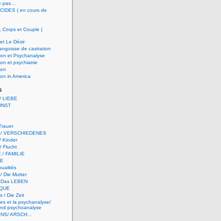
e pas…
CIDES ( en cours de
, Corps et Couple (
et Le Désir
 angoisse de castration
ion et Psychanalyse
on et psychiatrie
ion
on in America
s
 LIEBE
UNST
 Trauer
 / VERSCHIEDENES
/ Kinder
/ Flucht
 / FAMILIE
TE
ualités
/ Die Mutter
/ Das LEBEN
QUE
 / Die Zeit
es et la psychanalyse/
nd psychoanalyse
ONS/ ARSCH…