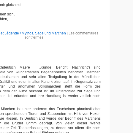
mir gleich sei,
uen sich,
hten,
 et Légende / Mythos, Sage und Märchen
|
Les commentaires
sont fermés
ochdeutsch Maere = „Kunde, Bericht, Nachricht“) sind
 die von wundersamen Begebenheiten berichten. Märchen
edeutsamen und sehr alten Textgattung in der Mündlichen
ralität und treten in allen Kulturkreisen auf. Im Gegensatz zum
ferten und anonymen Volksmärchen steht die Form des
 dem der Autor bekannt ist. Im Unterschied zur Sage und
en frei erfunden und ihre Handlung ist weder zeitlich noch
ür Märchen ist unter anderem das Erscheinen phantastischer
on sprechenden Tieren und Zaubereien mit Hilfe von Hexen
ie Riesen. In Deutschland wurde der Begriff des Märchens
ch die Brüder Grimm geprägt. Von vielen dieser Werke
e der Zeit Theaterfassungen, zu denen vor allem die noch
ühnenmärchen von Robert Bürkner gehören.