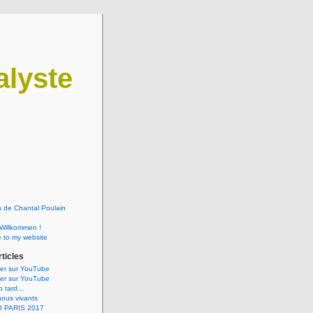
lyste
 de Chantal Poulain
 Willkommen !
 to my website
rticles
ner sur YouTube
ner sur YouTube
op tard…
ous vivants
 PARIS 2017