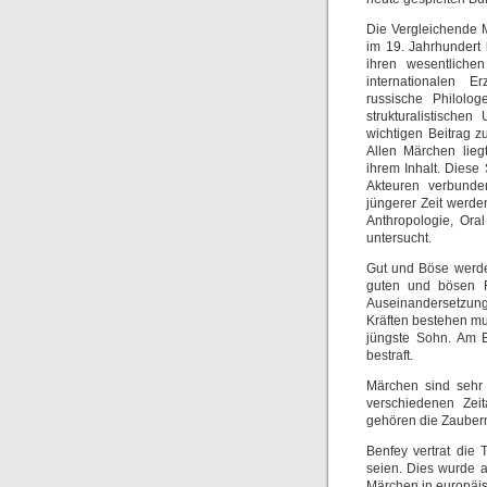
Die Vergleichende 
im 19. Jahrhundert 
ihren wesentliche
internationalen E
russische Philolog
strukturalistisch
wichtigen Beitrag z
Allen Märchen lieg
ihrem Inhalt. Diese 
Akteuren verbunden
jüngerer Zeit werd
Anthropologie, Oral
untersucht.
Gut und Böse werde
guten und bösen Fi
Auseinandersetzung
Kräften bestehen mu
jüngste Sohn. Am 
bestraft.
Märchen sind sehr 
verschiedenen Zei
gehören die Zauber
Benfey vertrat die
seien. Dies wurde ab
Märchen in europäis