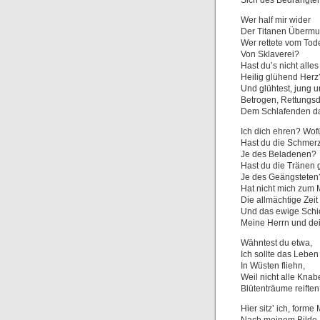
Sich des Bedrängte
Wer half mir wider
Der Titanen Übermu
Wer rettete vom Tod
Von Sklaverei?
Hast du’s nicht alles
Heilig glühend Herz
Und glühtest, jung u
Betrogen, Rettungs
Dem Schlafenden d
Ich dich ehren? Wof
Hast du die Schmerz
Je des Beladenen?
Hast du die Tränen ge
Je des Geängsteten
Hat nicht mich zum
Die allmächtige Zeit
Und das ewige Schic
Meine Herrn und de
Wähntest du etwa,
Ich sollte das Leben
In Wüsten fliehn,
Weil nicht alle Kna
Blütenträume reifte
Hier sitz’ ich, form