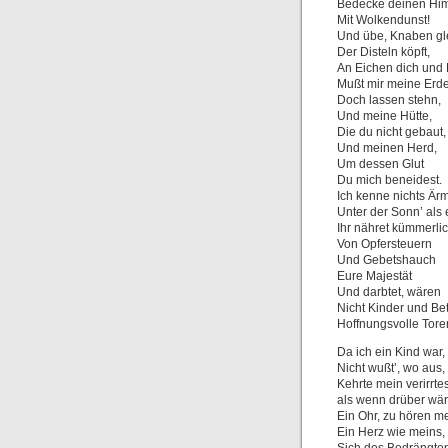
Bedecke deinen Him
Mit Wolkendunst!
Und übe, Knaben gl
Der Disteln köpft,
An Eichen dich und
Mußt mir meine Erd
Doch lassen stehn,
Und meine Hütte,
Die du nicht gebaut,
Und meinen Herd,
Um dessen Glut
Du mich beneidest.
Ich kenne nichts Ärm
Unter der Sonn’ als 
Ihr nähret kümmerli
Von Opfersteuern
Und Gebetshauch
Eure Majestät
Und darbtet, wären
Nicht Kinder und Bet
Hoffnungsvolle Tore
Da ich ein Kind war,
Nicht wußt’, wo aus,
Kehrte mein verirrte
als wenn drüber wär
Ein Ohr, zu hören m
Ein Herz wie meins,