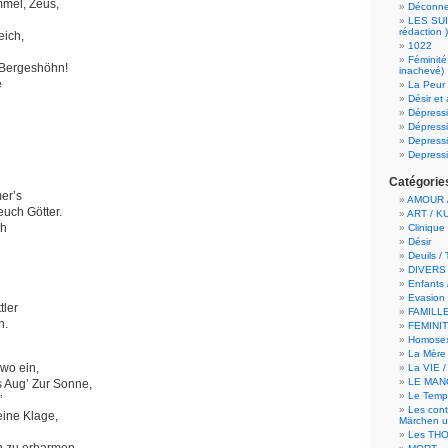
mel, Zeus,
Déconn
LES SUI
rédaction )
eich,
1022
Féminité
 Bergeshöhn!
inachevé)
e
La Peur 
Désir et
Dépress
Dépressi
Depress
Depressi
Catégorie
er’s
AMOUR /
euch Götter.
ART / K
ch
Clinique
Désir
Deuils /
DIVERS
Enfants 
Evasion 
tler
FAMILLE
n.
FEMINI
Homosex
La Mère 
 wo ein,
La VIE 
LE MAN
s Aug’ Zur Sonne,
Le Temps
’
Les cont
eine Klage,
Märchen u
Les TH