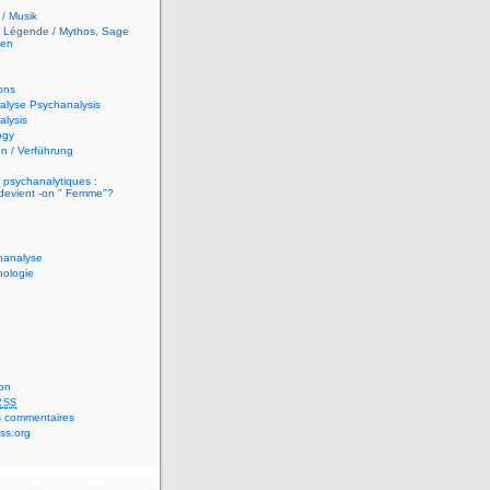
/ Musik
t Légende / Mythos, Sage
hen
ons
alyse Psychanalysis
lysis
ogy
n / Verführung
 psychanalytiques :
evient -on " Femme"?
hanalyse
hologie
on
RSS
 commentaires
ss.org