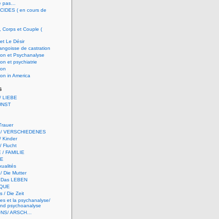
e pas…
CIDES ( en cours de
, Corps et Couple (
et Le Désir
 angoisse de castration
ion et Psychanalyse
on et psychiatrie
ion
on in America
s
 LIEBE
UNST
 Trauer
 / VERSCHIEDENES
/ Kinder
/ Flucht
 / FAMILIE
TE
ualités
/ Die Mutter
/ Das LEBEN
QUE
 / Die Zeit
es et la psychanalyse/
nd psychoanalyse
ONS/ ARSCH…