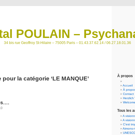
tal POULAIN – Psychana
34 bis rue Geoffroy St-Hilaire – 75005 Paris – 01.43.37.62.14 / 06.27.18.01.36
À propos
e pour la catégorie ‘LE MANQUE’
Accueil
À propos
Contact
Herzlich
es….
Welcome
10
Tous les a
A vision
A vision
C’est tr
Aimons-n
UNESCO