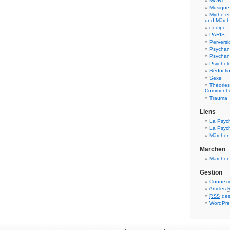
MORT
Musique 
Mythe e
und Märc
oedipe
PARIS
Perversi
Psychan
Psychana
Psychol
Séductio
Sexe
Théories
Comment d
Trauma
Liens
La Psyc
La Psyc
Märchen
Märchen
Märchen
Gestion
Connexi
Articles
des
RSS
WordPre