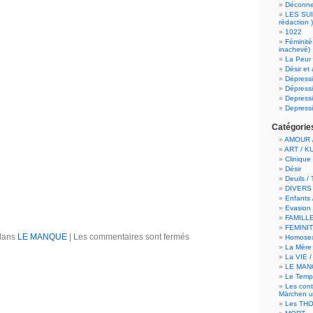
Déconn
LES SUI
rédaction )
1022
Féminité
inachevé)
La Peur 
Désir et
Dépress
Dépressi
Depress
Depressi
Catégorie
AMOUR /
ART / K
Clinique
Désir
Deuils /
DIVERS
Enfants 
Evasion 
FAMILLE
FEMINI
 dans
LE MANQUE
|
Les commentaires sont fermés
Homosex
La Mère 
La VIE 
LE MAN
Le Temps
Les cont
Märchen u
Les TH