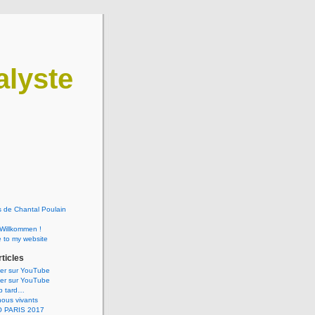
lyste
 de Chantal Poulain
 Willkommen !
 to my website
rticles
ner sur YouTube
ner sur YouTube
op tard…
ous vivants
 PARIS 2017