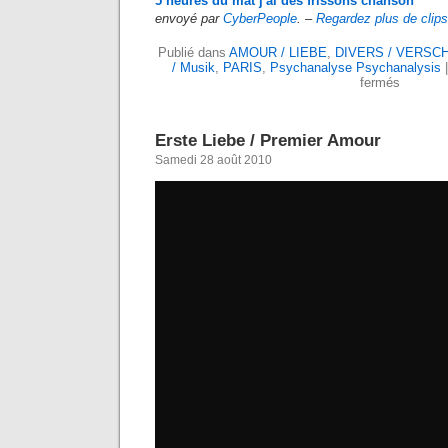
5 heures du mat j'ai des frissons chanson
envoyé par
CyberPeople
. –
Regardez plus de clips
Publié dans
AMOUR / LIEBE
,
DIVERS / VERSC
/ Musik
,
PARIS
,
Psychanalyse Psychanalysis
fermés
Erste Liebe / Premier Amour
Samedi 28 août 2010