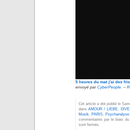
5 heures du mat j'ai des f
envoyé par
CyberPeople
. –
R
Cet article a été publié le Sa
dans
AMOUR / LIEBE
,
DIVE
Musik
,
PARIS
,
Psychanalyse
commentaires par le biais du
sont fermés.