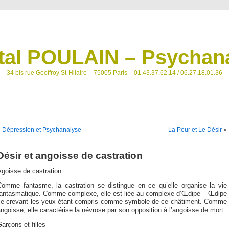
tal POULAIN – Psychana
34 bis rue Geoffroy St-Hilaire – 75005 Paris – 01.43.37.62.14 / 06.27.18.01.36
«
Dépression et Psychanalyse
La Peur et Le Désir
»
Désir et angoisse de castration
goisse de castration
Comme fantasme, la castration se distingue en ce qu’elle organise la vie
fantasmatique. Comme complexe, elle est liée au complexe d’Œdipe – Œdipe
se crevant les yeux étant compris comme symbole de ce châtiment. Comme
ngoisse, elle caractérise la névrose par son opposition à l’angoisse de mort.
arçons et filles