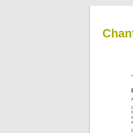
Chan
A
a
G