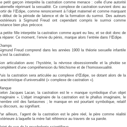
e petit garçon interprète la castration comme menace : celle d’une autorité
aternelle réprimant la sexualité. Ce complexe de castration survient donc au
sortir de l’Œdipe, comme renoncement à l’objet maternel et comme marquant
e début de la période de latence et de la formation du surmoi. Des auteurs
postérieurs à Sigmund Freud ont cependant compris le surmoi comme
nstance bien plus précoce.
a petite fille interprète la castration comme ayant eu lieu, et se doit donc de
a réparer. Ce moment, l’envie du pénis, marque alors l’entrée dans l’Œdipe.
Champs
Sigmund Freud comprend dans les années 1900 la théorie sexuelle infantile
u’est la castration.
on articulation avec l’hystérie, la névrose obsessionnelle et la phobie se
complètent d’une compréhension du fétichisme et de l’homosexualité.
uis la castration sera articulée au complexe d’Œdipe, se dotant alors de la
aractéristique d’universalité (« complexe de castration »).
Manque
Selon Jacques Lacan, la castration est le « manque symbolique d’un objet
maginaire ». L’objet imaginaire de la castration est le phallus imaginaire, le
membre viril des fantasmes ; le manque en est pourtant symbolique, relatif
u discours, au signifiant.
ar ailleurs, l’agent de la castration est le père réel, le père comme réalité
xtérieure à laquelle la mère fait référence au travers de sa parole.
oint de vue de la psychologie scientifique