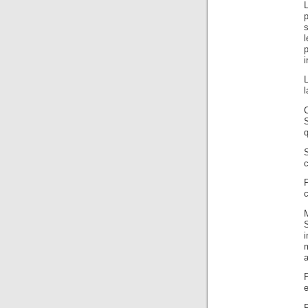
L
p
l
i
L
l
q
S
P
c
i
a
P
e
P