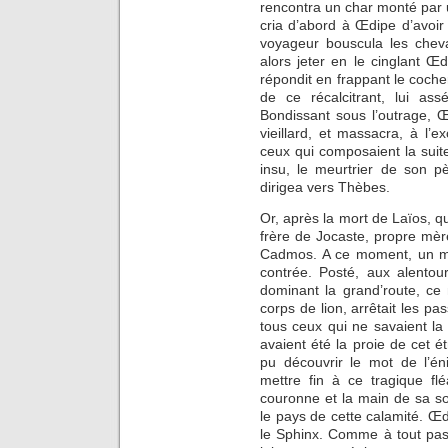
rencontra un char monté par u
cria d’abord à Œdipe d’avoir 
voyageur bouscula les cheva
alors jeter en le cinglant Œ
répondit en frappant le coche
de ce récalcitrant, lui as
Bondissant sous l’outrage,
vieillard, et massacra, à l’ex
ceux qui compo­saient la suit
insu, le meurtrier de son p
dirigea vers Thèbes.
Or, après la mort de Laïos, qu
frère de Jocaste, propre mèr
Cadmos. A ce moment, un mon
contrée. Posté, aux alentou
dominant la grand’route, ce
corps de lion, arrêtait les pa
tous ceux qui ne savaient l
avaient été la proie de cet é
pu découvrir le mot de l’én
mettre fin à ce tragique flé
couronne et la main de sa sœ
le pays de cette calamité. Œd
le Sphinx. Comme à tout pas