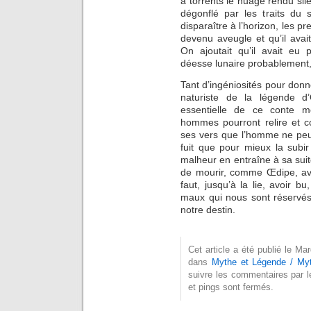
à torrents le nuage rendu sil
dégonflé par les traits du s
disparaître à l’horizon, les p
devenu aveugle et qu’il avai
On ajoutait qu’il avait eu 
déesse lunaire probablement, q
Tant d’ingéniosités pour donn
naturiste de la légende d
essentielle de ce conte mo
hommes pourront relire et c
ses vers que l’homme ne peut
fuit que pour mieux la subi
malheur en entraîne à sa suit
de mourir, comme Œdipe, ave
faut, jusqu’à la lie, avoir b
maux qui nous sont réservés
notre destin.
Cet article a été publié le M
dans
Mythe et Légende / My
suivre les commentaires par l
et pings sont fermés.