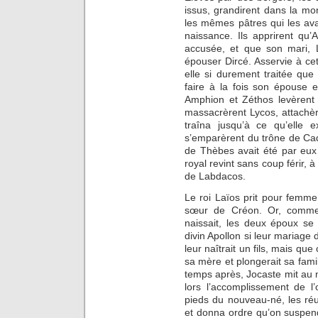
issus, grandirent dans la m
les mêmes pâtres qui les avaie
naissance. Ils apprirent qu’
accusée, et que son mari, L
épouser Dircé. Asservie à ce
elle si durement traitée que
faire à la fois son épouse e
Amphion et Zéthos levèrent
massacrèrent Lycos, attachèr
traîna jusqu’à ce qu’elle 
s’emparèrent du trône de Cadm
de Thèbes avait été par eux
royal revint sans coup férir, à 
de Labdacos.
Le roi Laïos prit pour femm
sœur de Créon. Or, comme 
naissait, les deux époux s
divin Apollon si leur mariage 
leur naîtrait un fils, mais que
sa mère et plongerait sa fami
temps après, Jocaste mit au
lors l’accomplissement de l
pieds du nouveau-né, les réun
et donna ordre qu’on suspendî