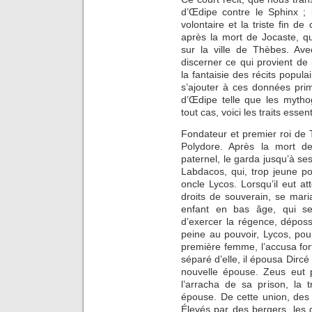
d’Œdipe contre le Sphinx ; i
volontaire et la triste fin d
après la mort de Jocaste, qu
sur la ville de Thèbes. Ave
discerner ce qui provient de
la fantaisie des récits popula
s’ajouter à ces données primi
d’Œdipe telle que les mytho
tout cas, voici les traits esse
Fondateur et premier roi de 
Polydore. Après la mort d
paternel, le garda jusqu’à ses d
Labdacos, qui, trop jeune po
oncle Lycos. Lorsqu’il eut a
droits de souverain, se mari
enfant en bas âge, qui se
d’exercer la régence, déposs
peine au pouvoir, Lycos, pou
première femme, l’accusa fort 
séparé d’elle, il épousa Dircé
nouvelle épouse. Zeus eut p
l’arracha de sa prison, la 
épouse. De cette union, des
Élevés par des bergers, les d