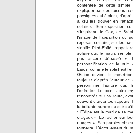
contentée de cette simple
expliquer par des raisons nat
physiques qui étaient, d’après
a cru les trouver en rattach
solaires. Son exposition su
s’inspirant de Cox, de Bréa
l’image de l’apparition du so
reposer, solitaire, sur les 
signifie Pied-Enflé, rappelle
solaire qui, le matin, semble 
pas encore dépassé ». L
personnification de la nuit.
Laïos, comme le soleil est l’en
Œdipe devient le meurtrier
toujours d’après l’auteur de 
personnifier l’aurore qui,
l’enfanter. Le soir, l’astre
rencontrés sur sa route, avan
souvent d’ardentes vapeurs. I
la brillante aurore du soir qu
: Œdipe est le mari de sa mè
orageux ». Le rocher sur leq
nuages ». Ses paroles obscu
tonnerre. L’écroulement du m