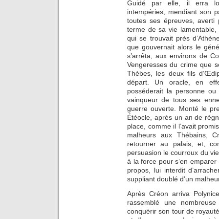
Guidé par elle, il erra l
intempéries, mendiant son p
toutes ses épreuves, averti 
terme de sa vie lamentable, l
qui se trouvait près d’Athène
que gouvernait alors le génér
s’arrêta, aux environs de C
Vengeresses du crime que s
Thèbes, les deux fils d’Œdi
départ. Un oracle, en eff
posséderait la personne ou 
vainqueur de tous ses ennem
guerre ouverte. Monté le prem
Étéocle, après un an de règn
place, comme il l’avait prom
mal­heurs aux Thébains, C
retourner au palais; et, co
persuasion le courroux du vieil
à la force pour s’en emparer 
propos, lui interdit d’arrache
suppliant doublé d’un malheu
Après Créon arriva Polynice
rassemblé une nombreuse 
conquérir son tour de royauté