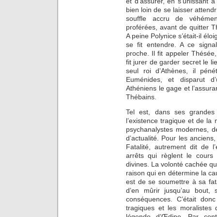
et d’assurer, en s’unissant 
bien loin de se laisser attendr
souffle accru de véhémenc
proférées, avant de quitter T
A peine Polynice s’était-il él
se fit entendre. A ce sign
proche. Il fit appeler Thésée,
fit jurer de garder secret le
seul roi d’Athènes, il pén
Euménides, et disparut d’
Athéniens le gage et l’assuran
Thébains.
Tel est, dans ses grandes
l’existence tragique et de l
psychanalystes modernes, de
d’actualité. Pour les anciens
Fatalité, autrement dit de 
arrêts qui règlent le cours
divines. La volonté cachée qu
raison qui en détermine la ca
est de se soumettre à sa fatal
d’en mûrir jusqu’au bout, s
conséquences. C’était don
tragiques et les moralistes d
légende d’Œdipe. Par cont