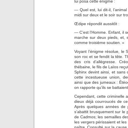
lui posa cette énigme :
— Quel est, lui dit-il, l’anim
midi sur deux et le soir sur tro
Œdipe répondit aussitôt :
— C’est l’Homme. Enfant, il se
marche sur deux pieds, et, s
comme troisième soutien. »
Voyant l’énigme résolue, le
son roc et se fendit la tête. 
des cris d’allégresse. Cré
thébaine, le fils de Laïos reç
Sphinx devint ainsi, et sans 
cette incestueuse union, de
ainsi que des jumeaux : Étéo
on rapporte qu’ils se battaien
Cependant, cette criminelle al
dieux déjà courroucés de ce
Après quelques années de p
s’abattit brusquement sur le 
de Cadmos; les semailles des
les vergers périssaient et l
naître. Consulté sur la cause 