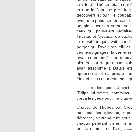
la ville de Thèbes était soui
et que le fléau ne prendrait
découvert et puni le coupab
avec une patience tenace et
peuple, ouvre en personne u
ceux qui pouvaient l’éclair
Tirésias et l’accuser de cacher
le serviteur qui avait, sur 
berger qui l’avait recueilli 
ces témoignages, la vérité se
avait commencé par épouva
bientôt, par degrés insensible
avait assommé à Daulis étai
épousée était sa propre mèr
étaient issus du même sein qu
Folle de désespoir, Jocast
Œdipe lui-même, convaincu d
creva les yeux pour ne plus vo
Chassé de Thèbes par Créo
par tous les citoyens, repo
détresse, s’entendirent pour 
chacun pendant un an, le t
prit le chemin de l’exil, ac