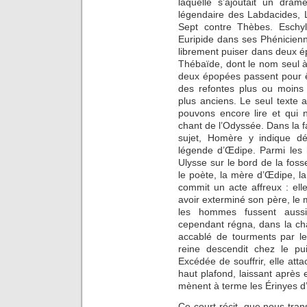
laquelle s’ajoutait un drame
légendaire des Labdacides, 
Sept contre Thèbes. Esch
Euripide dans ses Phénicienn
librement puiser dans deux ép
Thébaïde, dont le nom seul 
deux épopées passent pour ê
des refontes plus ou moins
plus anciens. Le seul texte 
pouvons encore lire et qui 
chant de l’Odyssée. Dans la f
sujet, Homère y indique déj
légende d’Œdipe. Parmi les 
Ulysse sur le bord de la foss
le poète, la mère d’Œdipe, la
commit un acte affreux : elle
avoir exterminé son père, le 
les hommes fussent aussit
cependant régna, dans la ch
accablé de tourments par le
reine descendit chez le p
Excédée de souffrir, elle at
haut plafond, laissant après
mènent à terme les Érinyes d
Ce court récit, que nous tran