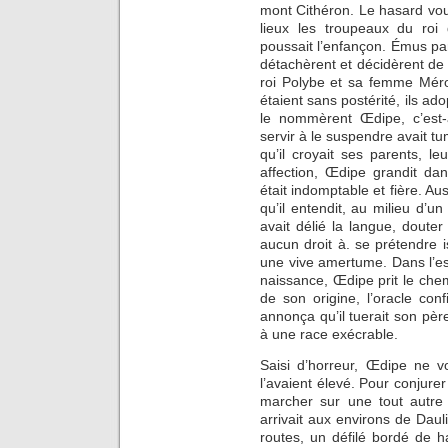
mont Cithéron. Le hasard vou
lieux les troupeaux du roi
poussait l’enfançon. Émus par 
détachèrent et décidèrent de 
roi Polybe et sa femme Mérop
étaient sans postérité, ils ad
le nommèrent Œdipe, c’est-à
servir à le suspendre avait tu
qu’il croyait ses parents, le
affection, Œdipe grandit da
était indomptable et fière. Aus
qu’il entendit, au milieu d’un
avait délié la langue, douter
aucun droit à. se prétendre 
une vive amertume. Dans l’esp
naissance, Œdipe prit le chem
de son origine, l’oracle conf
annonça qu’il tuerait son pèr
à une race exécrable.
Saisi d’horreur, Œdipe ne v
l’avaient élevé. Pour conjurer
marcher sur une tout autre
arrivait aux environs de Dauli
routes, un défilé bordé de h