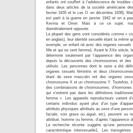
enfants ont souffert à l’adolescence de troubles 
dans deux articles de la société américaine de
fevrier 1935 et le cas O. en décembre 1938). M
est parti à la guerre en janvier 1942 et on a pa
Kevina et Omer. Mais à ce ce sujet, ma p
diamétralement opposée.
La plupart des gens sont considérés comme « ci
en anglais), leur identité sexuelle étant la même q
exemple, un enfant né avec des organes sexuels f
fille et qui se sent femme). Avant le XXe siècle, 
déterminé seulement par l’apparence des organ
depuis la découverte des chromosomes et des 
utilisés. Les personnes dont le sexe a été déf
organes sexuels féminins et deux chromosome
étant de sexe masculin ont des organes sexue
chromosome X et un chromosome Y. Toutefois, il
des combinaisons de chromosomes, d’hormones e
qui n’entrent pas dans les définitions tradition
femme ». Les appareils reproducteurs varient d
certains individus ayant plus d’un type d’appare
attributs physiques attribués au sexe d’une person
faciale, voix grave ou aiguë, etc), peuvent ou n
attribué, homme ou femme, d’après l’apparence de
La recherche récente suggère qu’une personne
caractéristique intersexuelle1. Les transgenres