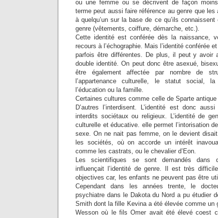
ou une femme ou se décrivent de façon moins 
terme peut aussi faire référence au genre que les 
à quelqu’un sur la base de ce qu’ils connaissent
genre (vêtements, coiffure, démarche, etc.).
Cette identité est conférée dès la naissance, v
recours à l’échographie. Mais l’identité conférée et
parfois être différentes. De plus, il peut y avoir
double identité. On peut donc être asexué, bisexu
être également affectée par nombre de str
l’appartenance culturelle, le statut social, la 
l’éducation ou la famille.
Certaines cultures comme celle de Sparte antique 
D’autres l’interdisent. L’identité est donc aussi
interdits sociétaux ou religieux. L’identité de 
culturelle et éducative. elle permet l’intorisation 
sexe. On ne nait pas femme, on le devient disai
les sociétés, où on accorde un intérêt inavoua
comme les castrats, ou le chevalier d’Eon.
Les scientifiques se sont demandés dans qu
influençait l’identité de genre. Il est très diffic
objectives car, les enfants ne peuvent pas être 
Cependant dans les années trente, le doct
psychiatre dans le Dakota du Nord a pu étudier de
Smith dont la fille Kevina a été élevée comme un g
Wesson où le fils Omer avait été élevé coest 