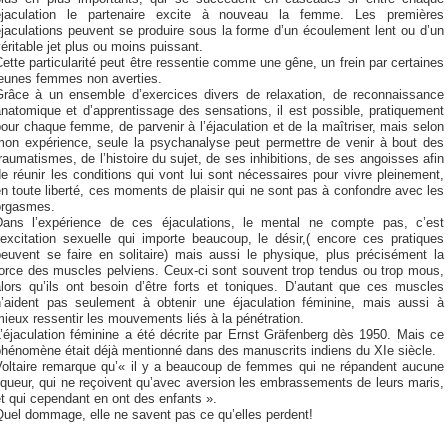
éjaculation le partenaire excite à nouveau la femme. Les premières
jaculations peuvent se produire sous la forme d’un écoulement lent ou d’un
éritable jet plus ou moins puissant.
ette particularité peut être ressentie comme une gêne, un frein par certaines
jeunes femmes non averties.
Grâce à un ensemble d’exercices divers de relaxation, de reconnaissance
natomique et d’apprentissage des sensations, il est possible, pratiquement
our chaque femme, de parvenir à l’éjaculation et de la maîtriser, mais selon
mon expérience, seule la psychanalyse peut permettre de venir à bout des
raumatismes, de l’histoire du sujet, de ses inhibitions, de ses angoisses afin
e réunir les conditions qui vont lui sont nécessaires pour vivre pleinement,
n toute liberté, ces moments de plaisir qui ne sont pas à confondre avec les
orgasmes.
Dans l’expérience de ces éjaculations, le mental ne compte pas, c’est
’excitation sexuelle qui importe beaucoup, le désir,( encore ces pratiques
peuvent se faire en solitaire) mais aussi le physique, plus précisément la
force des muscles pelviens. Ceux-ci sont souvent trop tendus ou trop mous,
alors qu’ils ont besoin d’être forts et toniques. D’autant que ces muscles
n’aident pas seulement à obtenir une éjaculation féminine, mais aussi à
ieux ressentir les mouvements liés à la pénétration.
’éjaculation féminine a été décrite par Ernst Gräfenberg dès 1950. Mais ce
phénomène était déjà mentionné dans des manuscrits indiens du XIe siècle.
Voltaire remarque qu’« il y a beaucoup de femmes qui ne répandent aucune
iqueur, qui ne reçoivent qu’avec aversion les embrassements de leurs maris,
t qui cependant en ont des enfants ».
Quel dommage, elle ne savent pas ce qu’elles perdent!