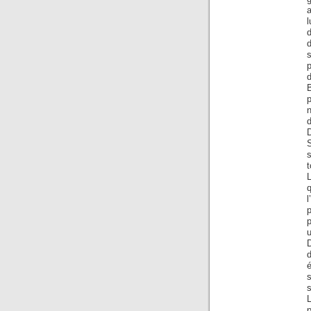
a
l
d
d
p
d
B
d
D
t
l
p
s
L