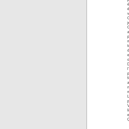
é
v
C
a
p
t
d
e
l
m
L
l
e