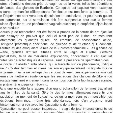
utres sécrétions émises près du vagin ou de la vulve, telles les sécrétions
ubrifiantes des glandes de Bartholin. Ce liquide est expulsé vers l’extérieur
u corps de manière réflexe quand l’excitation est très forte.La femme au fil
e l’expérience sent venir ses éjaculations successives, et peut alors guider
son partenaire, car la stimulation doit être suspendue pour que la femme
uisse éjaculer et une pénétration vaginale quelconque empêche l’éjaculation
e se produire.
eaucoup de recherches ont été faites à propos de la nature de cet éjaculat
pour essayer de prouver que celui-ci n’est pas de l’urine, en mesurant
notamment les quantités d’urée, de créatine, de phosphatase acide,
’antigène prostatique spécifique, de glucose et de fructose qu’il contient.
’autres études évoquaient le rôle de la « prostate féminine », les glandes de
Skene, glandes diffuses situées entre le vagin et l’urètre. Certains
spécialistes, faute de meilleures explications, concédaient à cet éjaculat
outes les caractéristiques du sperme, sauf la présence de spermatozoïdes.
Le docteur Cabello Santa Maria, qui a travaillé sur ce phénomène, indique
que 75 % des femmes étudiées par son équipe expulsent un liquide lors de
’orgasme, mais je ne partage pas ce point de vue . Ses expérimentations ont
permis de mettre en évidence que les sécrétions des glandes de Skene (ou
rostate féminine) entreraient dans la composition de la lubrification vaginale,
un phénomène jusqu’ici méconnu.
Dans une enquête faite auprès d’un grand échantillon de femmes travaillant
dans le milieu de la santé, 39,5 % des femmes affirmaient ressentir une
éjaculation au moment de l’orgasme, ce qui à mon sens est impossible, les
sécrétions féminines, même très abondantes, lors d’un orgasme n’ont
trictement rien à voir avec les éjaculations de la femme.
’éjaculation ne peut passer inaperçue, il s’agit de jets impressionnants de
plus en plus importants, qui se succèdent en cascades si entre chaque