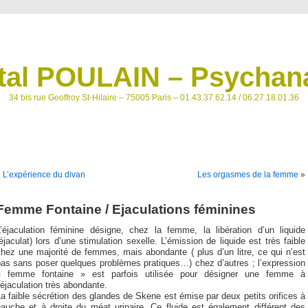
tal POULAIN – Psychana
34 bis rue Geoffroy St-Hilaire – 75005 Paris – 01.43.37.62.14 / 06.27.18.01.36
«
L’expérience du divan
Les orgasmes de la femme
»
Femme Fontaine / Ejaculations féminines
L’éjaculation féminine désigne, chez la femme, la libération d’un liquide
éjaculat) lors d’une stimulation sexelle. L’émission de liquide est très faible
hez une majorité de femmes, mais abondante ( plus d’un litre, ce qui n’est
pas sans poser quelques problèmes pratiques…) chez d’autres ; l’expression
« femme fontaine » est parfois utilisée pour désigner une femme à
’éjaculation très abondante.
a faible sécrétion des glandes de Skene est émise par deux petits orifices à
gauche et à droite du méat urinaire. Ce fluide est également différent des