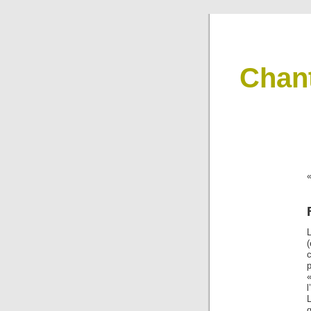
Chan
(
c
l
L