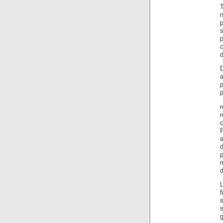
c
d
D
a
p
p
r
r
P
a
d
m
d
s
s
g