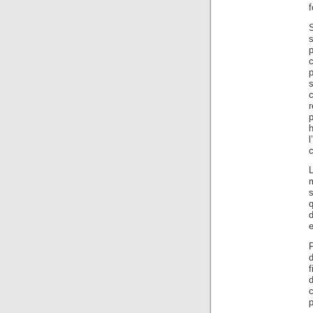
f
s
p
c
r
p
l
c
L
m
s
d
e
d
f
d
c
p