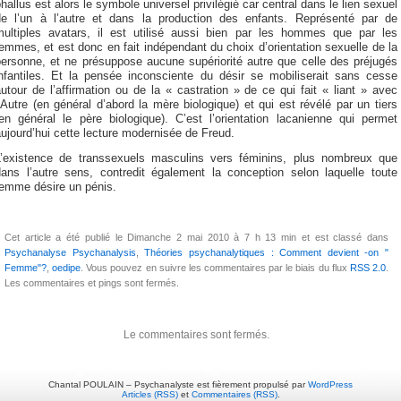
hallus est alors le symbole universel privilégié car central dans le lien sexuel
de l’un à l’autre et dans la production des enfants. Représenté par de
multiples avatars, il est utilisé aussi bien par les hommes que par les
emmes, et est donc en fait indépendant du choix d’orientation sexuelle de la
personne, et ne présuppose aucune supériorité autre que celle des préjugés
infantiles. Et la pensée inconsciente du désir se mobiliserait sans cesse
utour de l’affirmation ou de la « castration » de ce qui fait « liant » avec
’Autre (en général d’abord la mère biologique) et qui est révélé par un tiers
(en général le père biologique). C’est l’orientation lacanienne qui permet
ujourd’hui cette lecture modernisée de Freud.
L’existence de transsexuels masculins vers féminins, plus nombreux que
dans l’autre sens, contredit également la conception selon laquelle toute
femme désire un pénis.
Cet article a été publié le Dimanche 2 mai 2010 à 7 h 13 min et est classé dans
Psychanalyse Psychanalysis
,
Théories psychanalytiques : Comment devient -on "
Femme"?
,
oedipe
. Vous pouvez en suivre les commentaires par le biais du flux
RSS 2.0
.
Les commentaires et pings sont fermés.
Le commentaires sont fermés.
Chantal POULAIN – Psychanalyste est fièrement propulsé par
WordPress
Articles (RSS)
et
Commentaires (RSS)
.