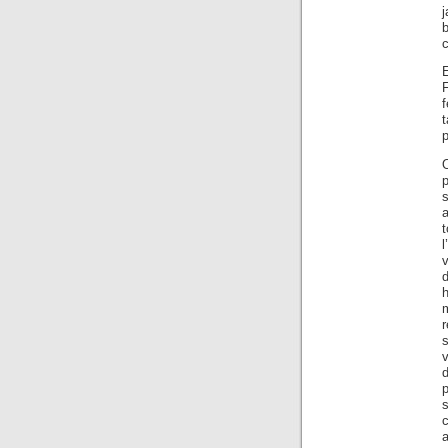
c
O
s
a
t
h
m
r
v
d
p