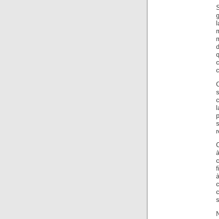
S
g
d
q
c
r
C
à
f
à
c
s