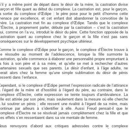
’il y a même point de départ dans le désir de la mère, la castration divise
arçon et fille quant au début du complexe. La castration est, pour le garçon,
la sortie du complexe d’Œdipe : le père pose pour le petit d’homme cette
menace par excellence, et cet enfant doit abandonner la convoitise de la
mère. La castration met fin au complexe d’Œdipe. Tandis que le complexe
’Électre, à proprement parler, débute par la castration – c’est la castration
ui, comme on l’a vu, introduit le désir du père. Cette fonction opposée de la
castration quant au complexe chez le garçon et la fille n’est pas sans
conséquences sur le développement psychique ultérieur.
Comme le complexe d’Œdipe pour le garçon, le complexe d’Électre trouve à
se résoudre au moment de l’adolescence, lorsque la fille surmonte la
astration, qu’elle commence à élaborer une personnalité propre empruntant à
la fois à son père et à sa mère, et qu’elle se met à rechercher d’autres
partenaires sexuels que ses parents. Le désir d’enfant, à l’âge adulte, ne
serait alors chez la femme qu’une simple sublimation du désir de pénis
essenti dans l’enfance.
ependant, si le complexe d’Œdipe permet l’expression radicale de l’attirance
 l’égard de la mère et d’hostilité à l’égard du père, au contraire, dans le
complexe d’Électre, cette expression se teinte toujours d’ambivalence. La
ille est attirée par son père, mais seulement dans la mesure où elle cherche
 lui soutirer un pénis ; elle ressent une rivalité à l’égard de sa mère, mais
continue par ailleurs à s’identifier à elle. Aussi Freud pensait-il que le
omplexe d’Électre ne se résolvait jamais complètement chez la fille et que
es effets s’en ressentaient dans sa vie mentale de femme.
Nous renvoyons d’abord aux critiques adressées contre le complexe