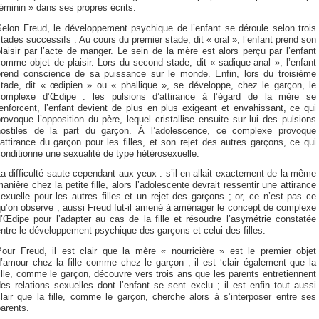
éminin » dans ses propres écrits.
Selon Freud, le développement psychique de l’enfant se déroule selon trois
tades successifs . Au cours du premier stade, dit « oral », l’enfant prend son
laisir par l’acte de manger. Le sein de la mère est alors perçu par l’enfant
omme objet de plaisir. Lors du second stade, dit « sadique-anal », l’enfant
prend conscience de sa puissance sur le monde. Enfin, lors du troisième
stade, dit « œdipien » ou « phallique », se développe, chez le garçon, le
complexe d’Œdipe : les pulsions d’attirance à l’égard de la mère se
enforcent, l’enfant devient de plus en plus exigeant et envahissant, ce qui
rovoque l’opposition du père, lequel cristallise ensuite sur lui des pulsions
hostiles de la part du garçon. À l’adolescence, ce complexe provoque
’attirance du garçon pour les filles, et son rejet des autres garçons, ce qui
onditionne une sexualité de type hétérosexuelle.
a difficulté saute cependant aux yeux : s’il en allait exactement de la même
anière chez la petite fille, alors l’adolescente devrait ressentir une attirance
exuelle pour les autres filles et un rejet des garçons ; or, ce n’est pas ce
qu’on observe ; aussi Freud fut-il amené à aménager le concept de complexe
’Œdipe pour l’adapter au cas de la fille et résoudre l’asymétrie constatée
ntre le développement psychique des garçons et celui des filles.
Pour Freud, il est clair que la mère « nourricière » est le premier objet
’amour chez la fille comme chez le garçon ; il est ‘clair également que la
ille, comme le garçon, découvre vers trois ans que les parents entretiennent
es relations sexuelles dont l’enfant se sent exclu ; il est enfin tout aussi
lair que la fille, comme le garçon, cherche alors à s’interposer entre ses
arents.