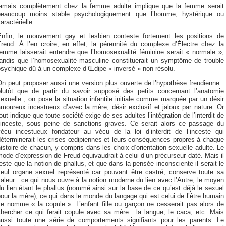
jamais complètement chez la femme adulte implique que la femme serait
beaucoup moins stable psychologiquement que l’homme, hystérique ou
aractérielle.
Enfin, le mouvement gay et lesbien conteste fortement les positions de
Freud. À l’en croire, en effet, la pérennité du complexe d’Électre chez la
femme laisserait entendre que l’homosexualité féminine serait « normale »,
tandis que l’homosexualité masculine constituerait un symptôme de trouble
psychique dû à un complexe d’Œdipe « inversé » non résolu.
n peut proposer aussi une version plus ouverte de l’hypothèse freudienne :
plutôt que de partir du savoir supposé des petits concernant l’anatomie
exuelle , on pose la situation infantile initiale comme marquée par un désir
moureux incestueux d’avec la mère, désir exclusif et jaloux par nature. Or
out indique que toute société exige de ses adultes l’intégration de l’interdit de
l’inceste, sous peine de sanctions graves. Ce serait alors ce passage du
vécu incestueux fondateur au vécu de la loi d’interdit de l’inceste qui
déterminerait les crises œdipiennes et leurs conséquences propres à chaque
istoire de chacun, y compris dans les choix d’orientation sexuelle adulte. Le
ode d’expression de Freud équivaudrait à celui d’un précurseur daté. Mais il
este que la notion de phallus, et que dans la pensée inconsciente il serait le
seul organe sexuel représenté car pouvant être castré, conserve toute sa
aleur : ce qui nous ouvre à la notion moderne du lien avec l’Autre, le moyen
u lien étant le phallus (nommé ainsi sur la base de ce qu’est déjà le sexuel
our la mère), ce qui dans le monde du langage qui est celui de l’être humain
se nomme « la copule ». L’enfant fille ou garçon ne cesserait pas alors de
chercher ce qui ferait copule avec sa mère : la langue, le caca, etc. Mais
aussi toute une série de comportements signifiants pour les parents. Le