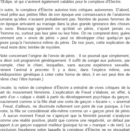
’Œdipe, et qui s’avèrent également valables pour le complexe d’Électre.
n outre, le complexe d’Électre autorise trois critiques autonomes. D’abord,
reud prête aux petites filles de son époque une connaissance de l’anatomie
humaine qu’elles n’avaient probablement pas. Nombre de jeunes femmes de
son époque arrivaient au mariage dans la plus grande ignorance des choses
du sexe. Beaucoup ignoraient ce qu’était un pénis, n’ayant jamais vu
d’homme nu, surtout pas leur père ou leur frère. On ne comprend donc guère
comment une « envie de pénis » peut se développer chez quelqu’un qui
gnore jusqu’à l’existence même du pénis. De nos jours, cette explication de
reud reste donc teintée de mystère.
Note concernant l’origine de l’envie de pénis : Il se pourrait que simplement,
e désir soit programmé génétiquement. Il suffit de songer aux pulsions, par
exemple, chez le chien, lesquelles, sans aucune expérience sexuelle,
mènent l’animal à procréer. Il y a donc, dans l’espèce même, une
rédisposition génétique à créer cette forme de désir, il en est peut être de
même chez l’être humain.)
nsuite, la notion de complexe d’Électre a entraîné de vives critiques de la
part du mouvement féministe. L’explication de Freud s’élabore, en effet, à
artir d’un « calque » établi à partir du développement psychique du garçon,
xactement comme si la fille était une sorte de garçon « bizarre », « anormal
. Freud, d’ailleurs, ne dissimule nullement son point de vue puisque, à l’en
roire, la fille se considérerait elle-même comme un « garçon privé de pénis
». À aucun moment Freud ne s’aperçoit que la féminité pourrait s’analyser
comme une réalité positive, plutôt que comme une négativité, un défaut par
apport à un garçon supposé meilleur (puisque lui ne « manque » de rien). La
onclusion freudienne selon laquelle le complexe d’Électre ne se résoudrait