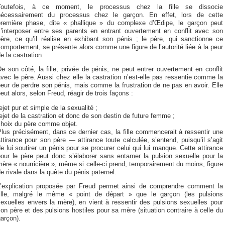
Toutefois, à ce moment, le processus chez la fille se dissocie
nécessairement du processus chez le garçon. En effet, lors de cette
première phase, dite « phallique » du complexe d’Œdipe, le garçon peut
s’interposer entre ses parents en entrant ouvertement en conflit avec son
père, ce qu’il réalise en exhibant son pénis ; le père, qui sanctionne ce
omportement, se présente alors comme une figure de l’autorité liée à la peur
e la castration.
e son côté, la fille, privée de pénis, ne peut entrer ouvertement en conflit
vec le père. Aussi chez elle la castration n’est-elle pas ressentie comme la
eur de perdre son pénis, mais comme la frustration de ne pas en avoir. Elle
eut alors, selon Freud, réagir de trois façons :
ejet pur et simple de la sexualité ;
ejet de la castration et donc de son destin de future femme ;
choix du père comme objet.
lus précisément, dans ce dernier cas, la fille commencerait à ressentir une
ttirance pour son père — attirance toute calculée, s’entend, puisqu’il s’agit
e lui soutirer un pénis pour se procurer celui qui lui manque. Cette attirance
pour le père peut donc s’élaborer sans entamer la pulsion sexuelle pour la
ère « nourricière », même si celle-ci prend, temporairement du moins, figure
e rivale dans la quête du pénis paternel.
L’explication proposée par Freud permet ainsi de comprendre comment la
fille, malgré le même « point de départ » que le garçon (les pulsions
exuelles envers la mère), en vient à ressentir des pulsions sexuelles pour
on père et des pulsions hostiles pour sa mère (situation contraire à celle du
arçon).