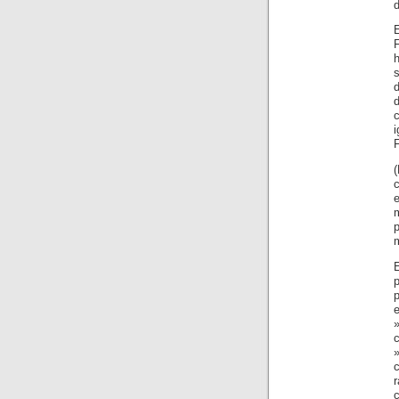
d
E
F
i
F
(
c
p
E
p
e
»
c
r
c