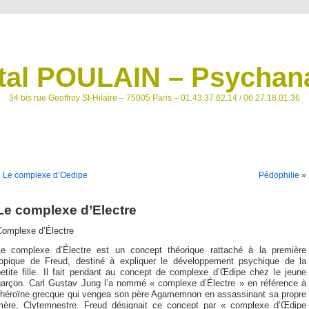
tal POULAIN – Psychana
34 bis rue Geoffroy St-Hilaire – 75005 Paris – 01.43.37.62.14 / 06.27.18.01.36
«
Le complexe d’Oedipe
Pédophilie
»
Le complexe d’Electre
Complexe d’Électre
Le complexe d’Électre est un concept théorique rattaché à la première
topique de Freud, destiné à expliquer le développement psychique de la
petite fille. Il fait pendant au concept de complexe d’Œdipe chez le jeune
garçon. Carl Gustav Jung l’a nommé « complexe d’Électre » en référence à
l’héroïne grecque qui vengea son père Agamemnon en assassinant sa propre
mère, Clytemnestre. Freud désignait ce concept par « complexe d’Œdipe